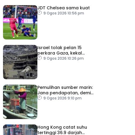
JDT Chelsea sama kuat
9 Ogos 2026 10:56 pm
Israel tolak pelan 15
perkara Gaza, kekal
desak Hamas lucut
9 Ogos 2026 10:26 pm
senjata
Pemulihan sumber marin:
Jana pendapatan, demi
kelangsungan hidup
9 Ogos 2026 9:10 pm
golongan nelayan
Hong Kong catat suhu
tertinggi 36.9 darjah