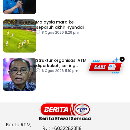
Malaysia mara ke
separuh akhir Hyundai
ASEAN Cup
8 Ogos 2026 11:26 pm
×
Struktur organisasi ATM
diperkukuh, seiring
pemodenan aset
8 Ogos 2026 11:10 pm
pertahanan
Berita Ehwal Semasa
Berita RTM,
: +60322823119