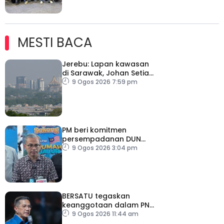
MESTI BACA
Jerebu: Lapan kawasan
di Sarawak, Johan Setia
di Selangor catat IPU
9 Ogos 2026 7:59 pm
tidak sihat
PM beri komitmen
persempadanan DUN
Sarawak, minta laporan
9 Ogos 2026 3:04 pm
SPR – Datuk Seri Fahmi
BERSATU tegaskan
keanggotaan dalam PN
masih sah
9 Ogos 2026 11:44 am