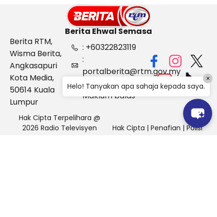
Berita Ehwal Semasa
Berita RTM,
: +60322823119
Wisma Berita,
:
Angkasapuri
portalberita@rtm.gov.my
Kota Media,
×
: Aduan &
Helo! Tanyakan apa sahaja kepada saya.
50614 Kuala
Maklum balas
Lumpur
Hak Cipta Terpelihara @
2026 Radio Televisyen
Hak Cipta
|
Penafian
|
Polisi
Malaysia, Berita Ehwal
Keselamatan
Semasa (BES)
Pihak Portal Berita RTM tidak bertanggungjawab terhadap
sebarang kehilangan atau kerosakan yang dialami kerana
menggunakan maklumat dalam laman ini.