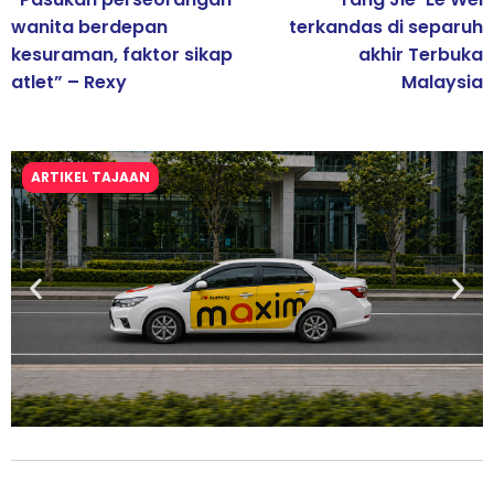
wanita berdepan
terkandas di separuh
kesuraman, faktor sikap
akhir Terbuka
atlet” – Rexy
Malaysia
ARTIKEL TAJAAN
Maxim Malaysia dedah laporan keselamatan, pematuhan