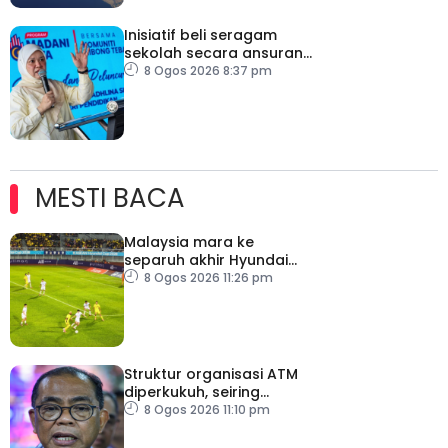
Inisiatif beli seragam
sekolah secara ansuran
ringankan beban ibu
8 Ogos 2026 8:37 pm
bapa
MESTI BACA
Malaysia mara ke
separuh akhir Hyundai
ASEAN Cup
8 Ogos 2026 11:26 pm
Struktur organisasi ATM
diperkukuh, seiring
pemodenan aset
8 Ogos 2026 11:10 pm
pertahanan