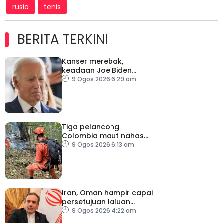
rusia
tenis
BERITA TERKINI
Kanser merebak,
keadaan Joe Biden
semakin serius
9 Ogos 2026 6:29 am
Tiga pelancong
Colombia maut nahas
helikopter di Rio de
9 Ogos 2026 6:13 am
Janeiro
Iran, Oman hampir capai
persetujuan laluan
sementara Selat Hormuz
9 Ogos 2026 4:22 am