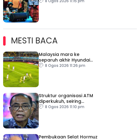
budaya negeri beradat
8 Ogos 2026 11:15 pm
MESTI BACA
Malaysia mara ke
separuh akhir Hyundai
ASEAN Cup
8 Ogos 2026 11:26 pm
Struktur organisasi ATM
diperkukuh, seiring
pemodenan aset
8 Ogos 2026 11:10 pm
pertahanan
Pembukaan Selat Hormuz