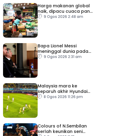
Harga makanan global
naik, dipacu cuaca panas
dan ketegangan
9 Ogos 2026 2:48 am
geopolitik
Bapa Lionel Messi
meninggal dunia pada
usia 68 tahun
9 Ogos 2026 2:31 am
Malaysia mara ke
separuh akhir Hyundai
ASEAN Cup
8 Ogos 2026 11:26 pm
Colours of N.Sembilan
serlah keunikan seni