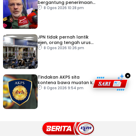
bergantung penerimaan
AS – IRGC
8 Ogos 2026 10:28 pm
JPN tidak pernah lantik
ejen, orang tengah urus
dokumentasi
8 Ogos 2026 10:26 pm
×
Tindakan AKPS sita
kontena bawa muatan ke
Israel bukti ketegasan
8 Ogos 2026 9:54 pm
Malaysia