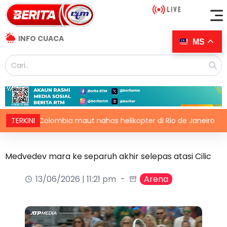
INFO CUACA
MS
ng Colombia maut nahas helikopter di Rio de Janeiro
TERKINI
Ir
Medvedev mara ke separuh akhir selepas atasi Cilic
13/06/2026 | 11:21 pm
Arena