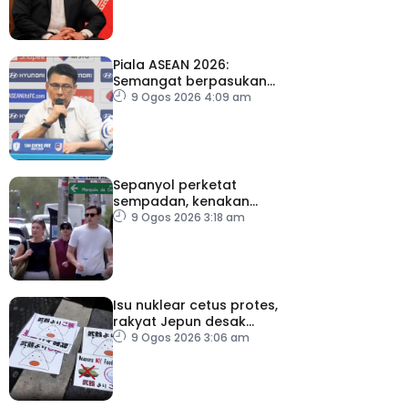
Piala ASEAN 2026:
Semangat berpasukan
kunci Harimau Malaya ke
9 Ogos 2026 4:09 am
separuh akhir
Sepanyol perketat
sempadan, kenakan
pemeriksaan ketibaan
9 Ogos 2026 3:18 am
dari Itali
Isu nuklear cetus protes,
rakyat Jepun desak
dasar dikaji semula
9 Ogos 2026 3:06 am