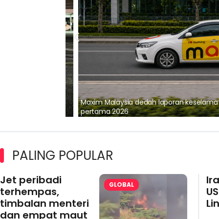
lalui Kerjasama
Maxim Malaysia dedah laporan keselamatan
pertama 2026
PALING POPULAR
Jet peribadi
Ir
GLOBAL
terhempas,
US
timbalan menteri
Li
dan empat maut