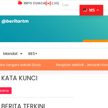
INFO CUACA
MS
Mandat
BES+
i wabak Ebola
Renjatan elektrik : Jenazah Konstabel M
KATA KUNCI
Arena
BERITA TERKINI