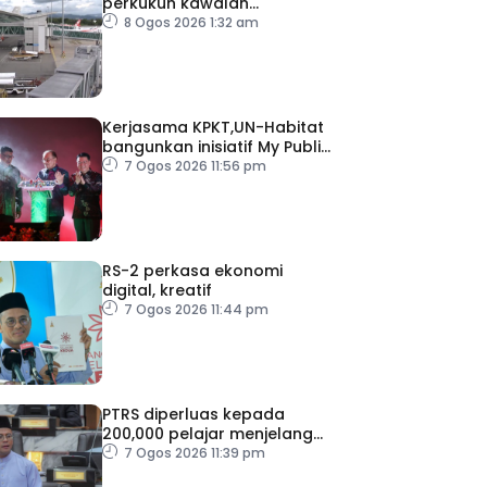
perkukuh kawalan
keselamatan di semua
8 Ogos 2026 1:32 am
lapangan terbang
Kerjasama KPKT,UN-Habitat
bangunkan inisiatif My Public
Space
7 Ogos 2026 11:56 pm
RS-2 perkasa ekonomi
digital, kreatif
7 Ogos 2026 11:44 pm
PTRS diperluas kepada
200,000 pelajar menjelang
2030
7 Ogos 2026 11:39 pm