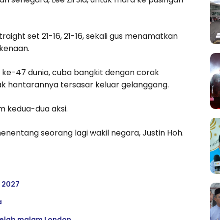
aight set 21-16, 21-16, sekali gus menamatkan
rkenaan.
g ke-47 dunia, cuba bangkit dengan corak
ak hantarannya tersasar keluar gelanggang.
m kedua-dua aksi.
menentang seorang lagi wakil negara, Justin Hoh.
a 2027
a
 kelab malam London