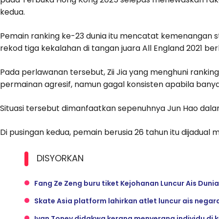
kedua.
Pemain ranking ke-23 dunia itu mencatat kemenangan str
rekod tiga kekalahan di tangan juara All England 2021 be
Pada perlawanan tersebut, Zii Jia yang menghuni rankin
permainan agresif, namun gagal konsisten apabila bany
Situasi tersebut dimanfaatkan sepenuhnya Jun Hao dala
Di pusingan kedua, pemain berusia 26 tahun itu dijadual 
DISYORKAN
Fang Ze Zeng buru tiket Kejohanan Luncur Ais Duni
Skate Asia platform lahirkan atlet luncur ais negar
Ivan Toney didakwa kerana menyerang individu di