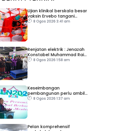
Ujian klinikal berskala besar
vaksin Ervebo tangani
wabak Ebola
8 Ogos 2026 3:41 am
Renjatan elektrik : Jenazah
Konstabel Muhammad Raimi
selamat dikebumikan
8 Ogos 2026 1:58 am
Keseimbangan
pembangunan perlu ambil
kira lokasi tumpuan
8 Ogos 2026 1:37 am
Pelan komprehensif