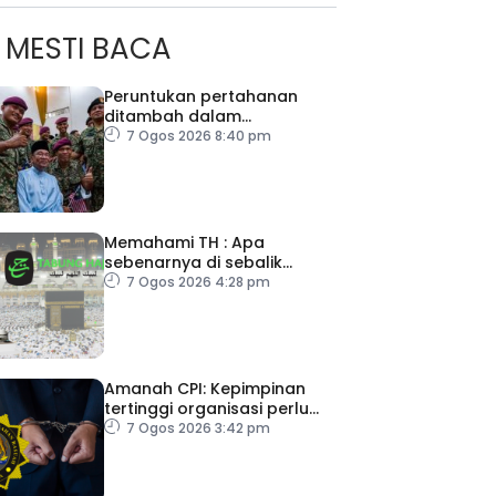
MESTI BACA
Peruntukan pertahanan
ditambah dalam
Belanjawan 2027
7 Ogos 2026 8:40 pm
ad Perkasa SCORE Marathon 2026 Melalui Kerjasama
Memahami TH : Apa
engaruh Larian Antarabangsa
sebenarnya di sebalik
angka
7 Ogos 2026 4:28 pm
Amanah CPI: Kepimpinan
tertinggi organisasi perlu
pacu reformasi radikal
7 Ogos 2026 3:42 pm