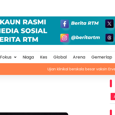
Fokus
Niaga
Kes
Global
Arena
Gemerlap
Ujian klinikal berskala besar vaksin Ervebo tangan