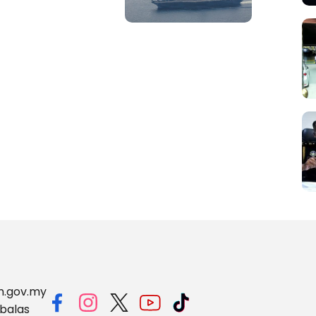
m.gov.my
balas