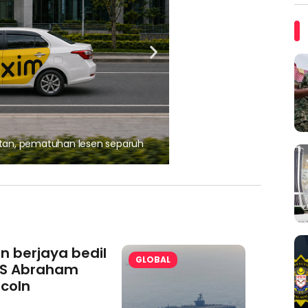
, pematuhan lesen separuh
Ajinomoto (Malaysia) Berh
aminoVITAL® Bersama Pemp
an berjaya bedil
GLOBAL
S Abraham
ncoln