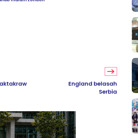
paktakraw
England belasah
Serbia
ARTIKEL TAJAAN