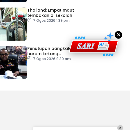
Thailand: Empat maut
tembakan di sekolah
7 Ogos 2026 1:39 pm
×
Penutupan pangkalan
haram kekang
penyeludupan di Kelantan
7 Ogos 2026 9:30 am
×