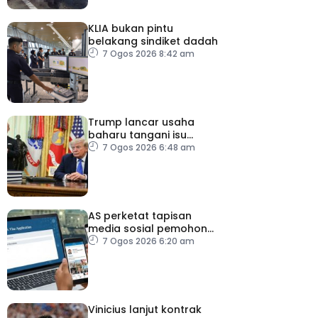
KLIA bukan pintu
belakang sindiket dadah
7 Ogos 2026 8:42 am
Trump lancar usaha
baharu tangani isu
kelahiran ketika
7 Ogos 2026 6:48 am
melancong
AS perketat tapisan
media sosial pemohon
visa
7 Ogos 2026 6:20 am
Vinicius lanjut kontrak