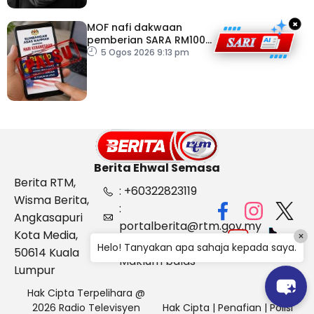
×
MOF nafi dakwaan
pemberian SARA RM100
sempena Hari
5 Ogos 2026 9:13 pm
Kebangsaan
Berita Ehwal Semasa
Berita RTM,
: +60322823119
Wisma Berita,
:
Angkasapuri
portalberita@rtm.gov.my
Kota Media,
×
: Aduan &
Helo! Tanyakan apa sahaja kepada saya.
50614 Kuala
Maklum balas
Lumpur
Hak Cipta Terpelihara @
2026 Radio Televisyen
Hak Cipta
|
Penafian
|
Polisi