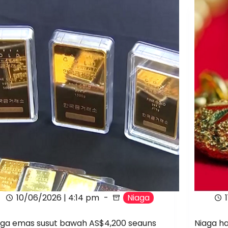
10/06/2026 | 4:14 pm
Niaga
ga emas susut bawah AS$4,200 seauns
Niaga h