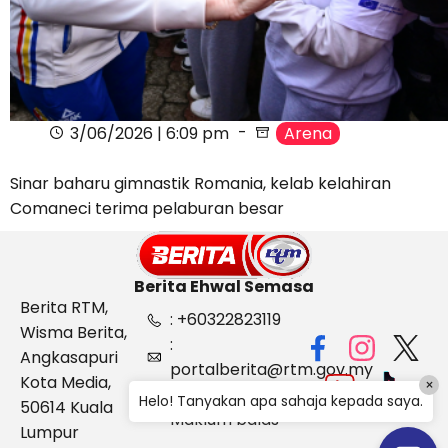
3/06/2026 | 6:09 pm
Arena
Sinar baharu gimnastik Romania, kelab kelahiran
Comaneci terima pelaburan besar
Berita Ehwal Semasa
Berita RTM,
: +60322823119
Wisma Berita,
:
Angkasapuri
portalberita@rtm.gov.my
Kota Media,
×
: Aduan &
Helo! Tanyakan apa sahaja kepada saya.
50614 Kuala
Maklum balas
Lumpur