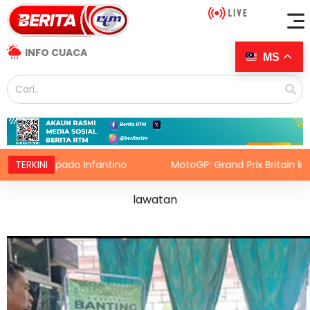
INFO CUACA
MS
ada Infantino
TERKINI
MotoGP: Grand Prix Britain kekal dalam ka
lawatan