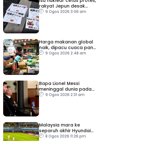
Isu nuklear cetus protes,
rakyat Jepun desak
dasar dikaji semula
9 Ogos 2026 3:06 am
Harga makanan global
naik, dipacu cuaca panas
dan ketegangan
9 Ogos 2026 2:48 am
geopolitik
Bapa Lionel Messi
meninggal dunia pada
usia 68 tahun
9 Ogos 2026 2:31 am
Malaysia mara ke
separuh akhir Hyundai
ASEAN Cup
8 Ogos 2026 11:26 pm