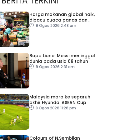
BERITA TERKINI
Harga makanan global naik,
dipacu cuaca panas dan
ketegangan geopolitik
9 Ogos 2026 2:48 am
Bapa Lionel Messi meninggal
dunia pada usia 68 tahun
9 Ogos 2026 2:31 am
Malaysia mara ke separuh
akhir Hyundai ASEAN Cup
8 Ogos 2026 11:26 pm
Colours of N.Sembilan