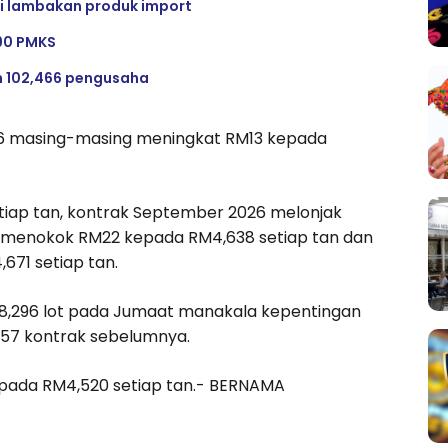
i lambakan produk import
 90 PMKS
h 102,466 pengusaha
26 masing-masing meningkat RM13 kepada
iap tan, kontrak September 2026 melonjak
6 menokok RM22 kepada RM4,638 setiap tan dan
71 setiap tan.
8,296 lot pada Jumaat manakala kepentingan
957 kontrak sebelumnya.
h pada RM4,520 setiap tan.- BERNAMA