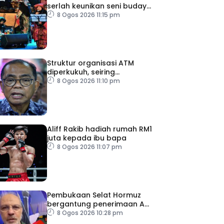
serlah keunikan seni budaya
negeri beradat
8 Ogos 2026 11:15 pm
Struktur organisasi ATM
diperkukuh, seiring
pemodenan aset
8 Ogos 2026 11:10 pm
pertahanan
Aliff Rakib hadiah rumah RM1
juta kepada ibu bapa
8 Ogos 2026 11:07 pm
Pembukaan Selat Hormuz
bergantung penerimaan AS
– IRGC
8 Ogos 2026 10:28 pm