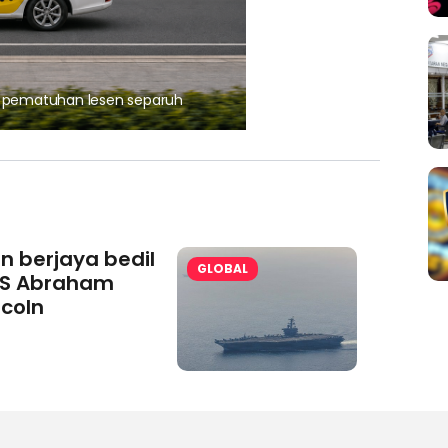
, pematuhan lesen separuh
Ajinomoto (Malaysia) Berh
aminoVITAL® Bersama Pemp
an berjaya bedil
GLOBAL
S Abraham
ncoln