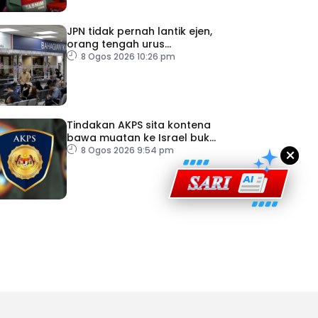
JPN tidak pernah lantik ejen,
orang tengah urus
dokumentasi
8 Ogos 2026 10:26 pm
ad Perkasa SCORE Marathon 2026 Melalui Kerjasama
engaruh Larian Antarabangsa
Tindakan AKPS sita kontena
bawa muatan ke Israel bukti
×
ketegasan Malaysia
8 Ogos 2026 9:54 pm