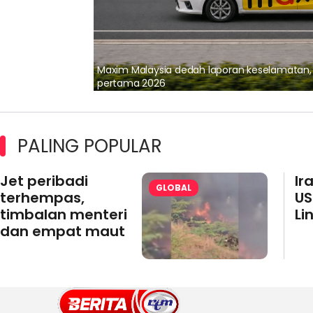
lalui Kerjasama
Maxim Malaysia dedah laporan keselamatan
pertama 2026
PALING POPULAR
Jet peribadi
Ir
GLOBAL
terhempas,
US
timbalan menteri
Li
dan empat maut