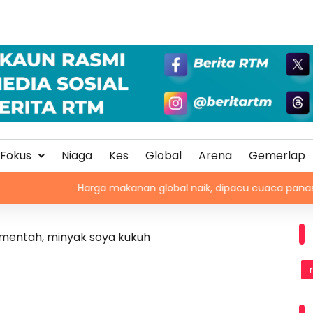
Fokus
Niaga
Kes
Global
Arena
Gemerlap
Harga makanan global naik, dipacu cuaca panas dan keteg
 mentah, minyak soya kukuh