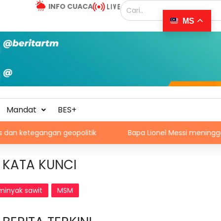
INFO CUACA
MS
Mandat
BES+
angan geopolitik
Bapa Lionel Messi meninggal dunia pa
KATA KUNCI
minyak sawit
MSM