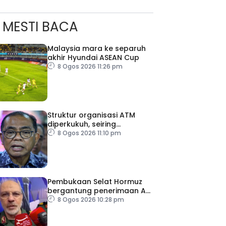
MESTI BACA
Malaysia mara ke separuh
akhir Hyundai ASEAN Cup
8 Ogos 2026 11:26 pm
Struktur organisasi ATM
diperkukuh, seiring
pemodenan aset
8 Ogos 2026 11:10 pm
pertahanan
Pembukaan Selat Hormuz
bergantung penerimaan AS
– IRGC
8 Ogos 2026 10:28 pm