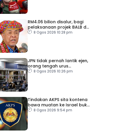
RM4.06 bilion disalur, bagi
pelaksanaan projek BALB di
Sabah
8 Ogos 2026 10:28 pm
JPN tidak pernah lantik ejen,
orang tengah urus
dokumentasi
8 Ogos 2026 10:26 pm
Tindakan AKPS sita kontena
bawa muatan ke Israel bukti
ketegasan Malaysia
8 Ogos 2026 9:54 pm