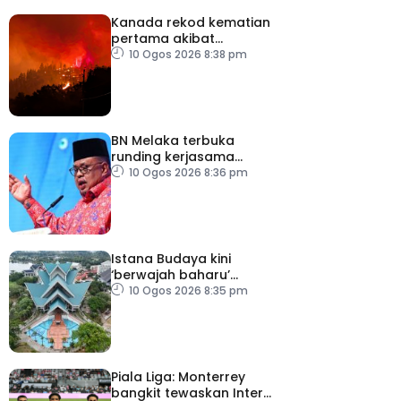
Kanada rekod kematian
pertama akibat
kebakaran hutan
10 Ogos 2026 8:38 pm
BN Melaka terbuka
runding kerjasama
hadapi PRN
10 Ogos 2026 8:36 pm
Istana Budaya kini
‘berwajah baharu’
selepas dinaik taraf
10 Ogos 2026 8:35 pm
Piala Liga: Monterrey
bangkit tewaskan Inter