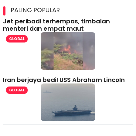
Maxim Malaysia dedah laporan keselamatan, pematuhan
lesen separuh pertama 2026
PALING POPULAR
Jet peribadi terhempas, timbalan
menteri dan empat maut
GLOBAL
Iran berjaya bedil USS Abraham Lincoln
GLOBAL