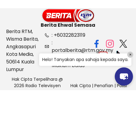
Berita Ehwal Semasa
Berita RTM,
: +60322823119
Wisma Berita,
:
Angkasapuri
portalberita@rtm.gov.my
Kota Media,
×
: Aduan &
Helo! Tanyakan apa sahaja kepada saya.
50614 Kuala
Maklum balas
Lumpur
Hak Cipta Terpelihara @
2026 Radio Televisyen
Hak Cipta
|
Penafian
|
Polisi
Malaysia, Berita Ehwal
Keselamatan
Semasa (BES)
Pihak Portal Berita RTM tidak bertanggungjawab terhadap
sebarang kehilangan atau kerosakan yang dialami kerana
menggunakan maklumat dalam laman ini.