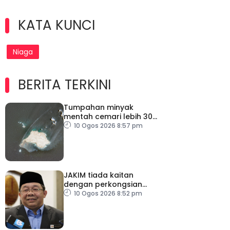
KATA KUNCI
Niaga
BERITA TERKINI
Tumpahan minyak
mentah cemari lebih 300
km persegi perairan
10 Ogos 2026 8:57 pm
Oman
JAKIM tiada kaitan
dengan perkongsian
berkaitan halal HICD
10 Ogos 2026 8:52 pm