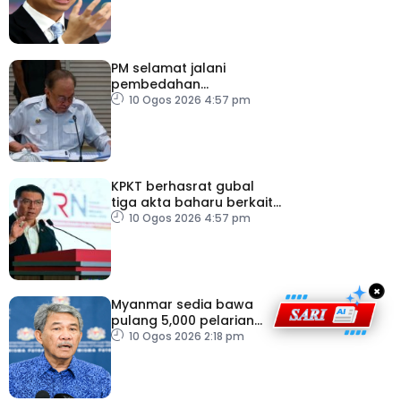
PM selamat jalani
pembedahan
laparoskopi rawat hernia
10 Ogos 2026 4:57 pm
perut
KPKT berhasrat gubal
tiga akta baharu berkait
perumahan
10 Ogos 2026 4:57 pm
×
Myanmar sedia bawa
pulang 5,000 pelarian
guna kapal
10 Ogos 2026 2:18 pm