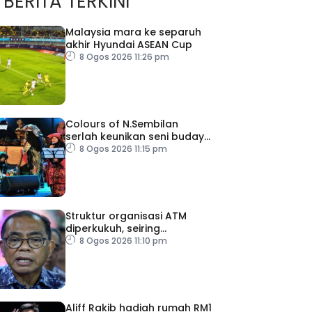
BERITA TERKINI
Malaysia mara ke separuh
akhir Hyundai ASEAN Cup
8 Ogos 2026 11:26 pm
Colours of N.Sembilan
serlah keunikan seni budaya
negeri beradat
8 Ogos 2026 11:15 pm
Struktur organisasi ATM
diperkukuh, seiring
pemodenan aset
8 Ogos 2026 11:10 pm
pertahanan
Aliff Rakib hadiah rumah RM1