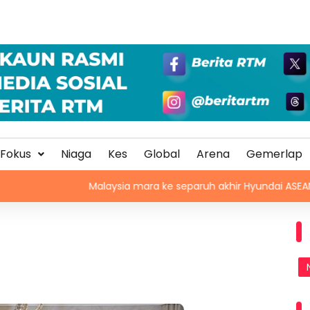
Fokus
Niaga
Kes
Global
Arena
Gemerlap
Malaysia mara ke separuh akhir Hyundai ASEAN Cup