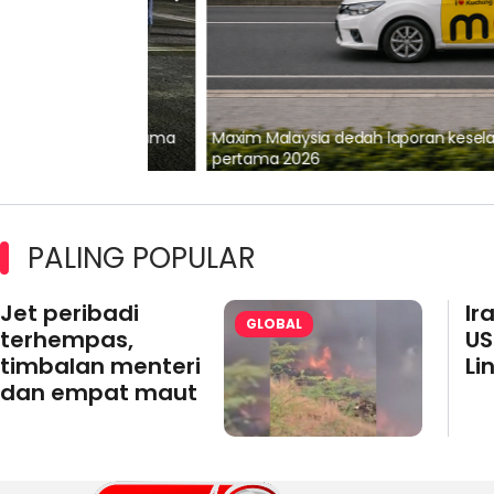
lalui Kerjasama
Maxim Malaysia dedah laporan keselamatan
pertama 2026
PALING POPULAR
Jet peribadi
Ir
GLOBAL
terhempas,
US
timbalan menteri
Li
dan empat maut