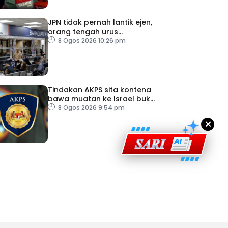
JPN tidak pernah lantik ejen,
orang tengah urus
dokumentasi
8 Ogos 2026 10:26 pm
ad Perkasa SCORE Marathon 2026 Melalui Kerjasama
engaruh Larian Antarabangsa
Tindakan AKPS sita kontena
bawa muatan ke Israel bukti
ketegasan Malaysia
8 Ogos 2026 9:54 pm
×