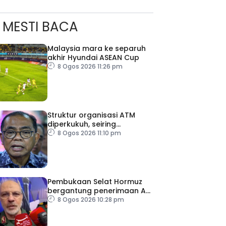
MESTI BACA
Malaysia mara ke separuh
akhir Hyundai ASEAN Cup
8 Ogos 2026 11:26 pm
Struktur organisasi ATM
diperkukuh, seiring
pemodenan aset
8 Ogos 2026 11:10 pm
pertahanan
Pembukaan Selat Hormuz
bergantung penerimaan AS
– IRGC
8 Ogos 2026 10:28 pm