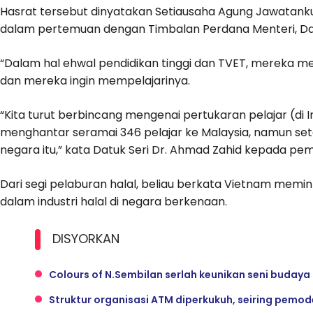
Hasrat tersebut dinyatakan Setiausaha Agung Jawatanku
dalam pertemuan dengan Timbalan Perdana Menteri, Dat
“Dalam hal ehwal pendidikan tinggi dan TVET, mereka me
dan mereka ingin mempelajarinya.
“Kita turut berbincang mengenai pertukaran pelajar (di I
menghantar seramai 346 pelajar ke Malaysia, namun setak
negara itu,” kata Datuk Seri Dr. Ahmad Zahid kepada p
Dari segi pelaburan halal, beliau berkata Vietnam memi
dalam industri halal di negara berkenaan.
DISYORKAN
Colours of N.Sembilan serlah keunikan seni budaya
Struktur organisasi ATM diperkukuh, seiring pemo