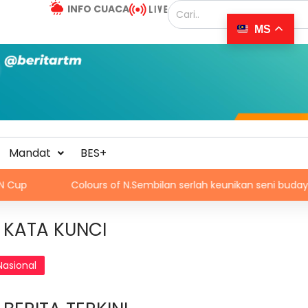
INFO CUACA
MS
Mandat
BES+
Colours of N.Sembilan serlah keunikan seni budaya negeri ber
KATA KUNCI
Nasional