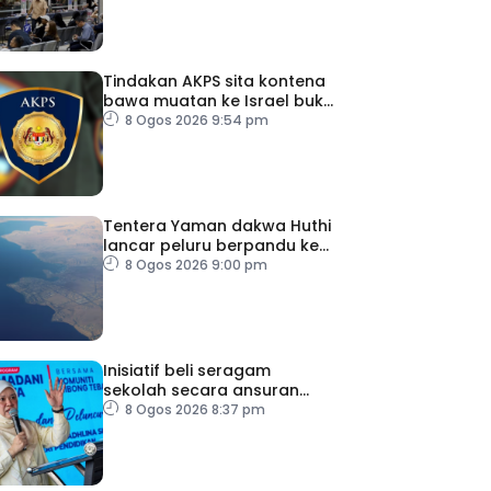
Tindakan AKPS sita kontena
bawa muatan ke Israel bukti
ketegasan Malaysia
8 Ogos 2026 9:54 pm
Tentera Yaman dakwa Huthi
lancar peluru berpandu ke
arah Laut Merah
8 Ogos 2026 9:00 pm
Inisiatif beli seragam
sekolah secara ansuran
ringankan beban ibu bapa
8 Ogos 2026 8:37 pm