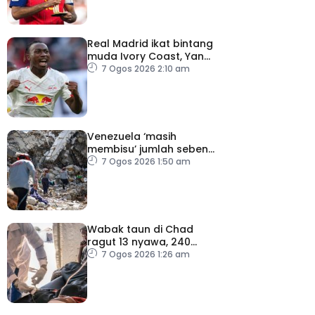
Real Madrid ikat bintang
muda Ivory Coast, Yan
Diomande
7 Ogos 2026 2:10 am
Venezuela ‘masih
membisu’ jumlah sebenar
mangsa hilang dalam
7 Ogos 2026 1:50 am
gempa bumi
Wabak taun di Chad
ragut 13 nyawa, 240
dijangkiti
7 Ogos 2026 1:26 am