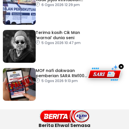
Kerajaan Perpaduan
6 Ogos 2026 12:29 pm
Persekutuan – TPM Zahid
Terima kasih Cik Man
‘warnai’ dunia seni
5 Ogos 2026 10:47 pm
×
MOF nafi dakwaan
pemberian SARA RM100
sempena Hari
5 Ogos 2026 9:13 pm
Kebangsaan
Berita Ehwal Semasa