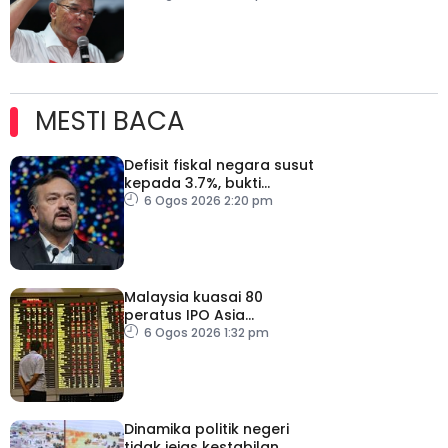
Timbalan Presiden PKR
MESTI BACA
Defisit fiskal negara susut
kepada 3.7%, bukti
keyakinan pelabur masih
6 Ogos 2026 2:20 pm
kukuh
Malaysia kuasai 80
peratus IPO Asia
Tenggara, kumpul AS$1.4
6 Ogos 2026 1:32 pm
bilion separuh pertama
2026
Dinamika politik negeri
tidak jejas kestabilan