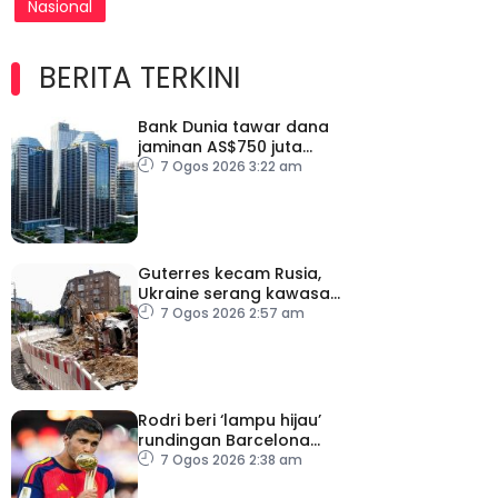
Nasional
BERITA TERKINI
Bank Dunia tawar dana
jaminan AS$750 juta
kepada Indonesia bantu
7 Ogos 2026 3:22 am
perusahaan kecil
Guterres kecam Rusia,
Ukraine serang kawasan
awam
7 Ogos 2026 2:57 am
Rodri beri ‘lampu hijau’
rundingan Barcelona
dengan Man City
7 Ogos 2026 2:38 am