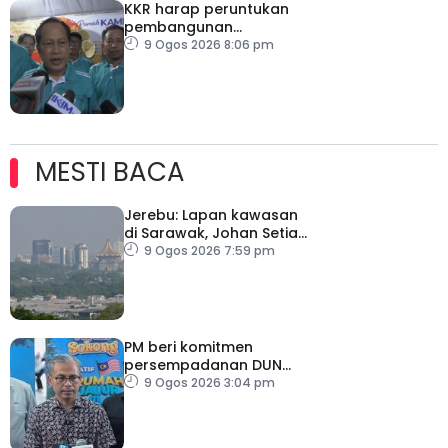
KKR harap peruntukan
pembangunan
ditingkatkan
9 Ogos 2026 8:06 pm
MESTI BACA
Jerebu: Lapan kawasan
di Sarawak, Johan Setia
di Selangor catat IPU
9 Ogos 2026 7:59 pm
tidak sihat
PM beri komitmen
persempadanan DUN
Sarawak, minta laporan
9 Ogos 2026 3:04 pm
SPR – Datuk Seri Fahmi