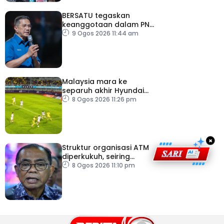
BERSATU tegaskan
keanggotaan dalam PN
masih sah
9 Ogos 2026 11:44 am
Malaysia mara ke
separuh akhir Hyundai
ASEAN Cup
8 Ogos 2026 11:26 pm
×
Struktur organisasi ATM
diperkukuh, seiring
pemodenan aset
8 Ogos 2026 11:10 pm
pertahanan