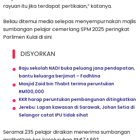
rayuan itu jika terdapat pertikaian,” katanya.
Beliau ditemui media selepas menyempurnakan majlis
sumbangan pelajar cemerlang SPM 2025 peringkat
Parlimen Kulai di sini.
DISYORKAN
Baju sekolah NADI buka peluang jana pendapatan,
bantu keluarga berjimat – Fadhlina
Masjid Zaid bin Thabit terima peruntukan
RM100,000
KKR harap peruntukan pembangunan ditingkatkan
Jerebu: Lapan kawasan di Sarawak, Johan Setia di
Selangor catat IPU tidak sihat
Seramai 235 pelajar diraikan menerima sumbangan
melibatkan kos keseluruhan RM174,593.