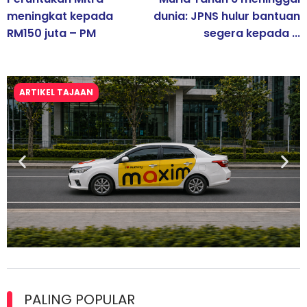
meningkat kepada
dunia: JPNS hulur bantuan
RM150 juta – PM
segera kepada ...
ARTIKEL TAJAAN
Maxim Malaysia dedah laporan keselamatan, pematuhan
lesen separuh pertama 2026
PALING POPULAR