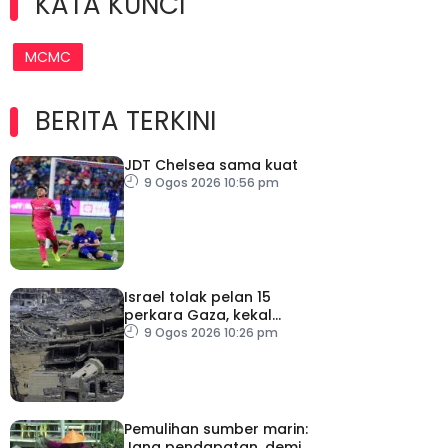
KATA KUNCI
MCMC
BERITA TERKINI
JDT Chelsea sama kuat
9 Ogos 2026 10:56 pm
Israel tolak pelan 15
perkara Gaza, kekal
desak Hamas lucut
9 Ogos 2026 10:26 pm
senjata
Pemulihan sumber marin:
Jana pendapatan, demi