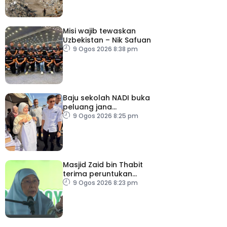
Misi wajib tewaskan
Uzbekistan – Nik Safuan
9 Ogos 2026 8:38 pm
Baju sekolah NADI buka
peluang jana
pendapatan, bantu
9 Ogos 2026 8:25 pm
keluarga berjimat –
Fadhlina
Masjid Zaid bin Thabit
terima peruntukan
RM100,000
9 Ogos 2026 8:23 pm