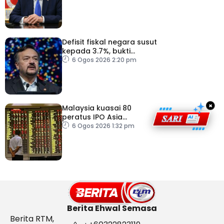
Defisit fiskal negara susut
kepada 3.7%, bukti
keyakinan pelabur masih
6 Ogos 2026 2:20 pm
kukuh
×
Malaysia kuasai 80
peratus IPO Asia
Tenggara, kumpul AS$1.4
6 Ogos 2026 1:32 pm
bilion separuh pertama
2026
Berita Ehwal Semasa
Berita RTM,