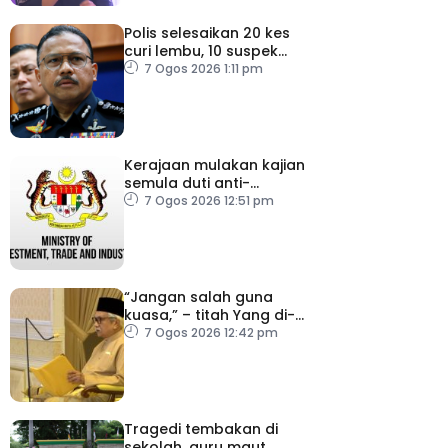
Polis selesaikan 20 kes
curi lembu, 10 suspek
diberkas
7 Ogos 2026 1:11 pm
Kerajaan mulakan kajian
semula duti anti-
lambakan import
7 Ogos 2026 12:51 pm
gegelung keluli dari
China, Vietnam
“Jangan salah guna
kuasa,” – titah Yang di-
Pertuan Besar Negeri
7 Ogos 2026 12:42 pm
Sembilan kepada Exco
baharu
Tragedi tembakan di
sekolah, guru maut,