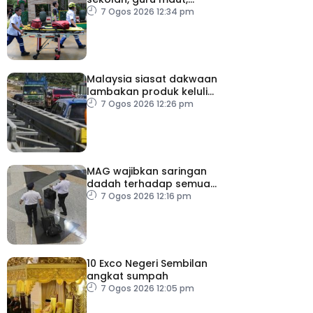
pelajar bunuh diri
7 Ogos 2026 12:34 pm
Malaysia siasat dakwaan
lambakan produk keluli
dari China, Taiwan dan
7 Ogos 2026 12:26 pm
Vietnam
MAG wajibkan saringan
dadah terhadap semua
juruterbang
7 Ogos 2026 12:16 pm
10 Exco Negeri Sembilan
angkat sumpah
7 Ogos 2026 12:05 pm