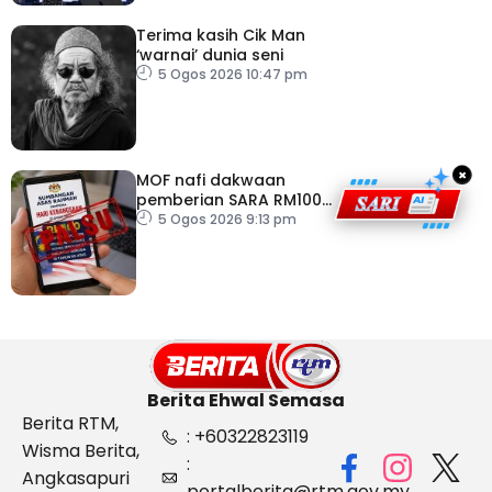
Terima kasih Cik Man
‘warnai’ dunia seni
5 Ogos 2026 10:47 pm
×
MOF nafi dakwaan
pemberian SARA RM100
sempena Hari
5 Ogos 2026 9:13 pm
Kebangsaan
Berita Ehwal Semasa
Berita RTM,
: +60322823119
Wisma Berita,
:
Angkasapuri
portalberita@rtm.gov.my