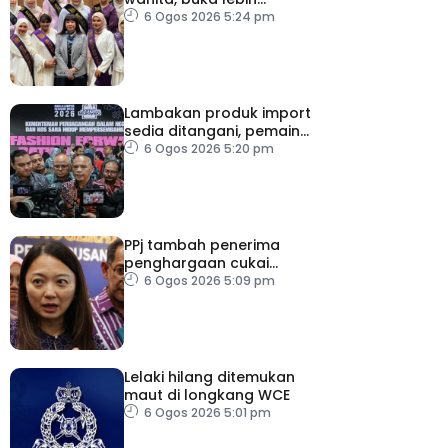
banyak peluang
6 Ogos 2026 5:24 pm
Lambakan produk import
sedia ditangani, pemain
industri tempatan
6 Ogos 2026 5:20 pm
dipelawa beri cadangan
PPj tambah penerima
penghargaan cukai
taksiran
6 Ogos 2026 5:09 pm
Lelaki hilang ditemukan
maut di longkang WCE
6 Ogos 2026 5:01 pm