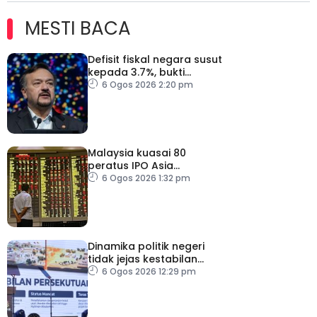
MESTI BACA
Defisit fiskal negara susut
kepada 3.7%, bukti
keyakinan pelabur masih
6 Ogos 2026 2:20 pm
kukuh
Malaysia kuasai 80
peratus IPO Asia
Tenggara, kumpul AS$1.4
6 Ogos 2026 1:32 pm
bilion separuh pertama
2026
Dinamika politik negeri
tidak jejas kestabilan
Kerajaan Perpaduan
6 Ogos 2026 12:29 pm
Persekutuan – TPM Zahid