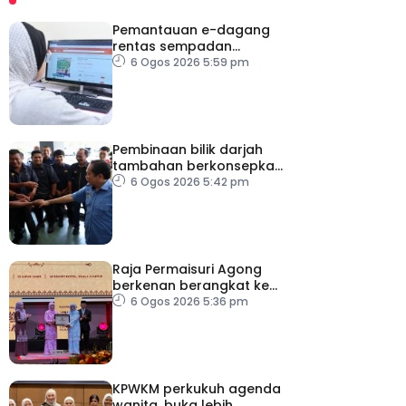
Pemantauan e-dagang
rentas sempadan
diperketat, pastikan
6 Ogos 2026 5:59 pm
persaingan adil
Pembinaan bilik darjah
tambahan berkonsepkan
MPS di sekolah terpilih,
6 Ogos 2026 5:42 pm
dijangka siap ikut jadual
Raja Permaisuri Agong
berkenan berangkat ke
Majlis Anugerah Sastera
6 Ogos 2026 5:36 pm
Negara Ke-16
KPWKM perkukuh agenda
wanita, buka lebih