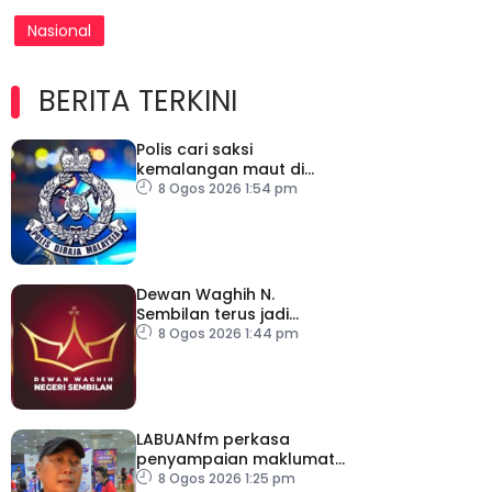
Nasional
BERITA TERKINI
Polis cari saksi
kemalangan maut di
Jalan Setia Raja
8 Ogos 2026 1:54 pm
Dewan Waghih N.
Sembilan terus jadi
platform gilap
8 Ogos 2026 1:44 pm
kepimpinan belia
LABUANfm perkasa
penyampaian maklumat
menerusi siaran luar RDL
8 Ogos 2026 1:25 pm