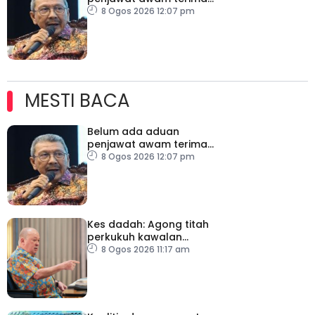
tekanan daripada ahli
8 Ogos 2026 12:07 pm
politik
MESTI BACA
Belum ada aduan
penjawat awam terima
tekanan daripada ahli
8 Ogos 2026 12:07 pm
politik
Kes dadah: Agong titah
perkukuh kawalan
lapangan terbang, pintu
8 Ogos 2026 11:17 am
masuk negara