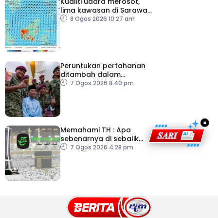
Kualiti udara merosot,
lima kawasan di Sarawak
catat IPU tidak sihat
8 Ogos 2026 10:27 am
Peruntukan pertahanan
ditambah dalam
Belanjawan 2027
7 Ogos 2026 8:40 pm
×
Memahami TH : Apa
sebenarnya di sebalik
angka
7 Ogos 2026 4:28 pm