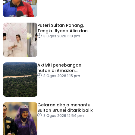
Puteri Sultan Pahang,
Tengku Ilyana Alia dan
pasangan selamat
8 Ogos 2026 1:19 pm
diijabkabulkan
Aktiviti penebangan
hutan di Amazon
merosot dalam tempoh
8 Ogos 2026 1:15 pm
sedekad
Gelaran diraja menantu
Sultan Brunei ditarik balik
8 Ogos 2026 12:54 pm