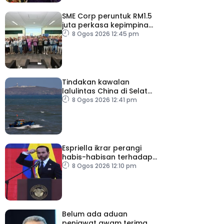
SME Corp peruntuk RM1.5
juta perkasa kepimpinan
90 PMKS
8 Ogos 2026 12:45 pm
Tindakan kawalan
lalulintas China di Selat
Taiwan ‘tidak masuk akal’
8 Ogos 2026 12:41 pm
Espriella ikrar perangi
habis-habisan terhadap
pengganas narkotik
8 Ogos 2026 12:10 pm
Belum ada aduan
penjawat awam terima