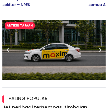
sekitar – NRES
semua A
ARTIKEL TAJAAN
Maxim Malaysia dedah laporan keselamatan, pematuhan
lesen separuh pertama 2026
PALING POPULAR
Jet peribadi terhempas, timbalan