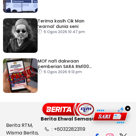
Terima kasih Cik Man
‘warnai’ dunia seni
5 Ogos 2026 10:47 pm
MOF nafi dakwaan
pemberian SARA RM100
sempena Hari
5 Ogos 2026 9:13 pm
Kebangsaan
×
Berita Ehwal Semasa
Berita RTM,
: +60322823119
Wisma Berita,