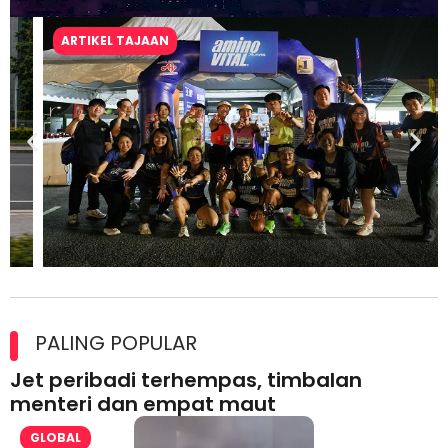
ARTIKEL TAJAAN
Ajinomoto (Malaysia) Berhad Perkasa SCORE Marathon 2026
Melalui Kerjasama aminoVITAL® Bersama Pempengaruh Larian
PALING POPULAR
Antarabangsa
Jet peribadi terhempas, timbalan
menteri dan empat maut
GLOBAL