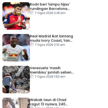
Rodri beri ‘lampu hijau’
rundingan Barcelona
dengan Man City
7 Ogos 2026 2:38 am
Real Madrid ikat bintang
muda Ivory Coast, Yan
Diomande
7 Ogos 2026 2:10 am
Venezuela ‘masih
membisu’ jumlah sebenar
mangsa hilang dalam
7 Ogos 2026 1:50 am
gempa bumi
Wabak taun di Chad
ragut 13 nyawa, 240