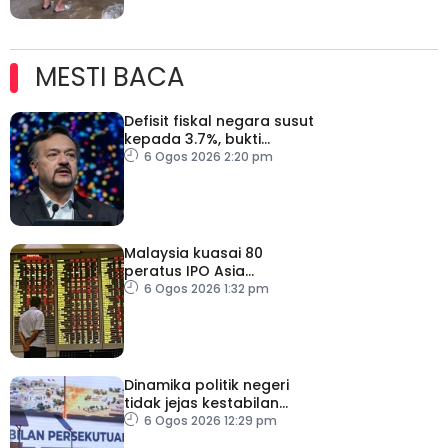
MESTI BACA
Defisit fiskal negara susut
kepada 3.7%, bukti
keyakinan pelabur masih
6 Ogos 2026 2:20 pm
kukuh
Malaysia kuasai 80
peratus IPO Asia
Tenggara, kumpul AS$1.4
6 Ogos 2026 1:32 pm
bilion separuh pertama
2026
Dinamika politik negeri
tidak jejas kestabilan
Kerajaan Perpaduan
6 Ogos 2026 12:29 pm
Persekutuan – TPM Zahid