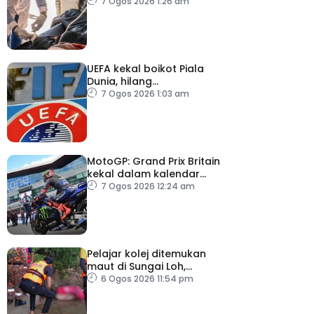
dijangkiti
7 Ogos 2026 1:26 am
UEFA kekal boikot Piala
Dunia, hilang
kepercayaan kepada
7 Ogos 2026 1:03 am
Infantino
MotoGP: Grand Prix Britain
kekal dalam kalendar
hingga 2028
7 Ogos 2026 12:24 am
Pelajar kolej ditemukan
maut di Sungai Loh,
Dungun
6 Ogos 2026 11:54 pm