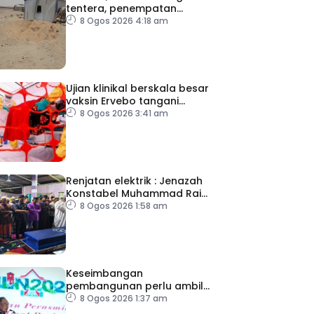
tentera, penempatan
pelarian
8 Ogos 2026 4:18 am
Ujian klinikal berskala besar
vaksin Ervebo tangani
wabak Ebola
8 Ogos 2026 3:41 am
Renjatan elektrik : Jenazah
Konstabel Muhammad Raimi
selamat dikebumikan
8 Ogos 2026 1:58 am
Keseimbangan
pembangunan perlu ambil
kira lokasi tumpuan
8 Ogos 2026 1:37 am