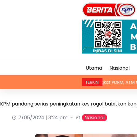
Utama
Nasional
Kaedah baharu kenaikan pangkat PDRM, ATM tingkat profesio
TERKINI
KPM pandang serius peningkatan kes rogol babitkan ka
7/05/2024 | 3:24 pm
Nasional