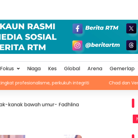
Fokus
Niaga
Kes
Global
Arena
Gemerlap
nalisme, perkukuh integriti
Chad dan Venezuela disaran
nak-kanak bawah umur- Fadhlina