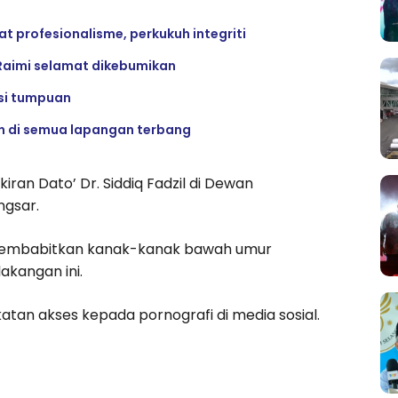
 profesionalisme, perkukuh integriti
Raimi selamat dikebumikan
si tumpuan
n di semua lapangan terbang
ran Dato’ Dr. Siddiq Fadzil di Dewan
ngsar.
 membabitkan kanak-kanak bawah umur
akangan ini.
tan akses kepada pornografi di media sosial.