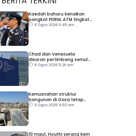
BERITA TERKINI
Kaedah baharu kenaikan
pangkat PDRM, ATM tingkat
profesionalisme, perkukuh
8 Ogos 2026 5:45 am
integriti
Chad dan Venezuela
disaran pertimbang semula
keputusan tarik diri
8 Ogos 2026 5:28 am
daripada ICC
Kemusnahan struktur
bangunan di Gaza tetap
catat peningkatan
8 Ogos 2026 4:50 am
10 maut, Houthi serang kem