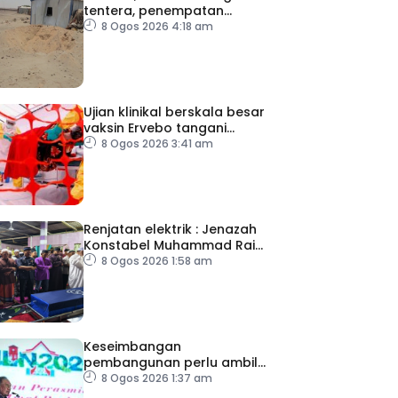
tentera, penempatan
pelarian
8 Ogos 2026 4:18 am
Ujian klinikal berskala besar
vaksin Ervebo tangani
wabak Ebola
8 Ogos 2026 3:41 am
Renjatan elektrik : Jenazah
Konstabel Muhammad Raimi
selamat dikebumikan
8 Ogos 2026 1:58 am
Keseimbangan
pembangunan perlu ambil
kira lokasi tumpuan
8 Ogos 2026 1:37 am