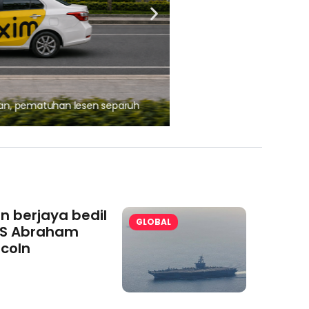
, pematuhan lesen separuh
Ajinomoto (Malaysia) Berh
aminoVITAL® Bersama Pemp
an berjaya bedil
GLOBAL
S Abraham
ncoln