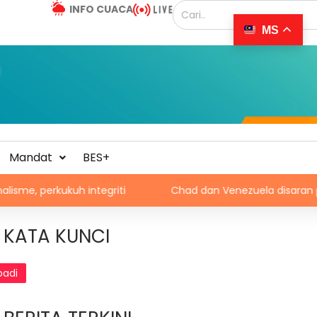
INFO CUACA
MS
Mandat
BES+
h integriti
Chad dan Venezuela disaran pertimbang sem
KATA KUNCI
padi