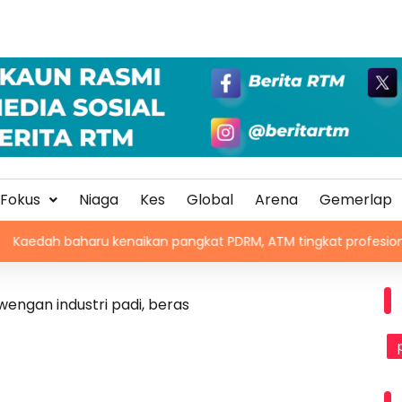
Fokus
Niaga
Kes
Global
Arena
Gemerlap
ru kenaikan pangkat PDRM, ATM tingkat profesionalisme, perkuku
ngan industri padi, beras