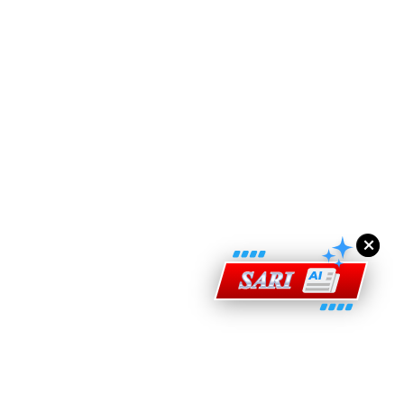
ad Perkasa SCORE Marathon 2026 Melalui Kerjasama
engaruh Larian Antarabangsa
×