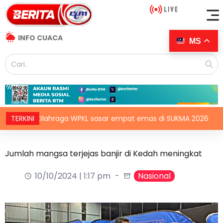
INFO CUACA
MS
TERKINI
Olahraga WPKL sasar empat emas di SUKMA 2026
I
Jumlah mangsa terjejas banjir di Kedah meningkat
10/10/2024 | 1:17 pm
Nasional