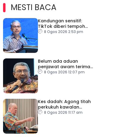
MESTI BACA
Kandungan sensitif:
TikTok diberi tempoh
perkukuh sistem
8 Ogos 2026 2:53 pm
moderasi
Belum ada aduan
penjawat awam terima
tekanan daripada ahli
8 Ogos 2026 12:07 pm
politik
Kes dadah: Agong titah
perkukuh kawalan
lapangan terbang, pintu
8 Ogos 2026 11:17 am
masuk negara