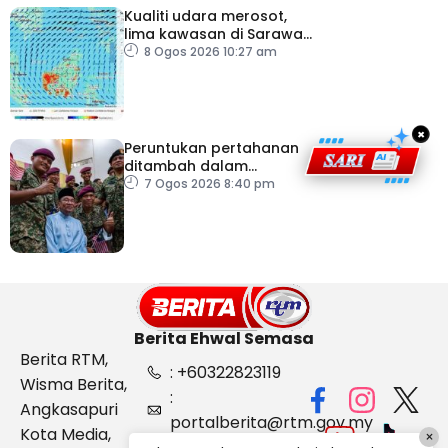
Kualiti udara merosot,
lima kawasan di Sarawak
catat IPU tidak sihat
8 Ogos 2026 10:27 am
×
Peruntukan pertahanan
ditambah dalam
Belanjawan 2027
7 Ogos 2026 8:40 pm
Berita Ehwal Semasa
Berita RTM,
: +60322823119
Wisma Berita,
:
Angkasapuri
portalberita@rtm.gov.my
Kota Media,
×
: Aduan &