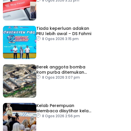
tangani lambakan
8 Ogos 2026 3:22 pm
produk import
Tiada keperluan adakan
PRU lebih awal – DS Fahmi
8 Ogos 2026 3:15 pm
Berek anggota bomba
Rom purba ditemukan
berhampiran Colosseum
8 Ogos 2026 3:07 pm
Kelab Perempuan
Membaca diisytihar kelab
membaca terbesar di
8 Ogos 2026 2:56 pm
Malaysia