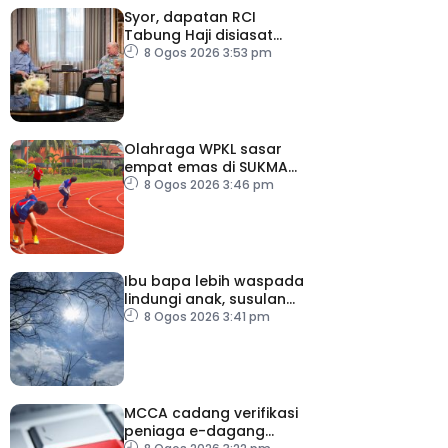
Syor, dapatan RCI
Tabung Haji disiasat
tanpa kompromi – PM
8 Ogos 2026 3:53 pm
Olahraga WPKL sasar
empat emas di SUKMA
2026
8 Ogos 2026 3:46 pm
Ibu bapa lebih waspada
lindungi anak, susulan
indeks UV sangat tinggi
8 Ogos 2026 3:41 pm
MCCA cadang verifikasi
peniaga e-dagang