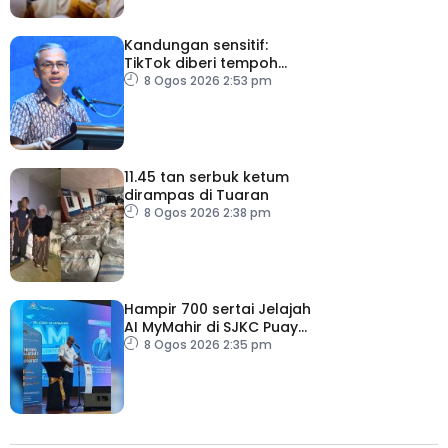
Kandungan sensitif:
TikTok diberi tempoh
perkukuh sistem
8 Ogos 2026 2:53 pm
moderasi
11.45 tan serbuk ketum
dirampas di Tuaran
8 Ogos 2026 2:38 pm
Hampir 700 sertai Jelajah
AI MyMahir di SJKC Puay
Chai 2, terbesar setakat
8 Ogos 2026 2:35 pm
ini