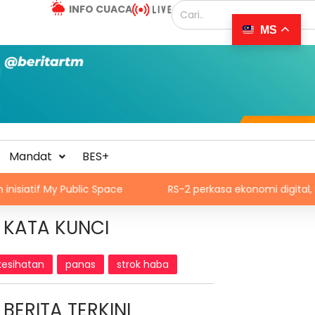
INFO CUACA
MS
Mandat
BES+
Public Space
RS-2 perkasa ekonomi digital, kreatif
KATA KUNCI
kesihatan
panas
strok haba
BERITA TERKINI