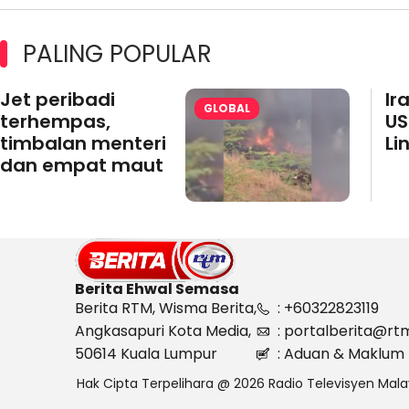
PALING POPULAR
Jet peribadi
Ir
GLOBAL
terhempas,
US
timbalan menteri
Li
dan empat maut
Berita Ehwal Semasa
Berita RTM, Wisma Berita,
: +60322823119
Angkasapuri Kota Media,
: portalberita@rt
50614 Kuala Lumpur
: Aduan & Maklum 
Hak Cipta Terpelihara @ 2026 Radio Televisyen Mala