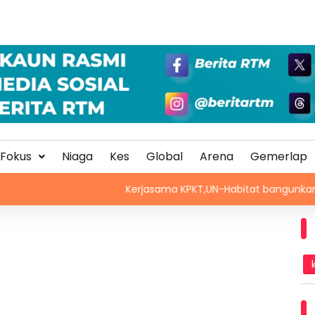
Fokus
Niaga
Kes
Global
Arena
Gemerlap
Kerjasama KPKT,UN-Habitat bangunkan inisiatif My 