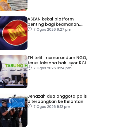
ASEAN kekal platform
penting bagi keamanan,
kestabilan serantau –
7 Ogos 2026 9:27 pm
Menteri Luar Kemboja
TH teliti memorandum NGO,
terus laksana baki syor RCI
7 Ogos 2026 9:24 pm
Jenazah dua anggota polis
diterbangkan ke Kelantan
7 Ogos 2026 9:12 pm