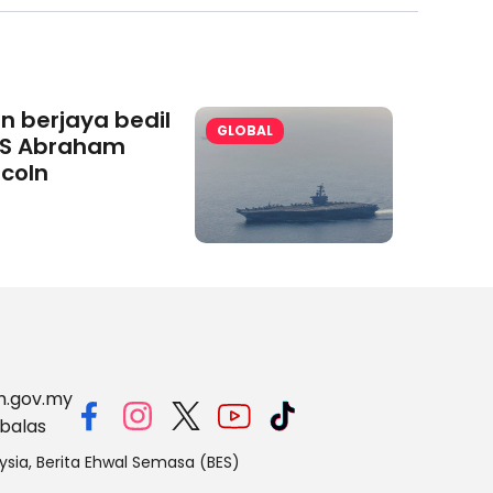
an berjaya bedil
GLOBAL
S Abraham
ncoln
m.gov.my
balas
ysia, Berita Ehwal Semasa (BES)