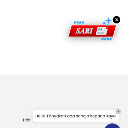
×
×
Helo! Tanyakan apa sahaja kepada saya.
Hak Cipta
|
Penafian
|
Polisi Keselamatan