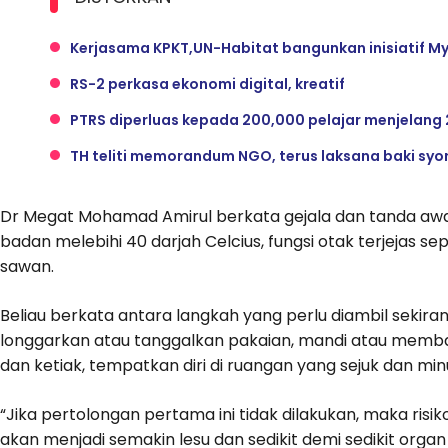
Kerjasama KPKT,UN-Habitat bangunkan inisiatif My
RS-2 perkasa ekonomi digital, kreatif
PTRS diperluas kepada 200,000 pelajar menjelang
TH teliti memorandum NGO, terus laksana baki syor
Dr Megat Mohamad Amirul berkata gejala dan tanda awal
badan melebihi 40 darjah Celcius, fungsi otak terjejas s
sawan.
Beliau berkata antara langkah yang perlu diambil sekir
longgarkan atau tanggalkan pakaian, mandi atau memba
dan ketiak, tempatkan diri di ruangan yang sejuk dan m
“Jika pertolongan pertama ini tidak dilakukan, maka risiko
akan menjadi semakin lesu dan sedikit demi sedikit organ