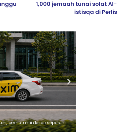
ganggu
1,000 jemaah tunai solat Al-
istisqa di Perlis
ARTIKEL TAJAAN
, pematuhan lesen separuh
Ajinomoto (Malaysia) Berh
aminoVITAL® Bersama Pemp