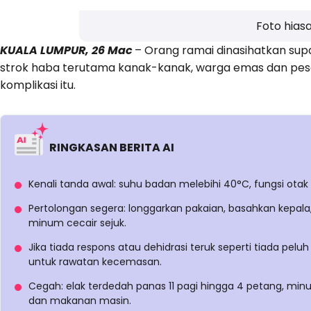
Foto hias
KUALA LUMPUR, 26 Mac
– Orang ramai dinasihatkan su
strok haba terutama kanak-kanak, warga emas dan pes
komplikasi itu.
RINGKASAN BERITA AI
Kenali tanda awal: suhu badan melebihi 40°C, fungsi otak 
Pertolongan segera: longgarkan pakaian, basahkan kepala, 
minum cecair sejuk.
Jika tiada respons atau dehidrasi teruk seperti tiada pelu
untuk rawatan kecemasan.
Cegah: elak terdedah panas 11 pagi hingga 4 petang, minum
dan makanan masin.