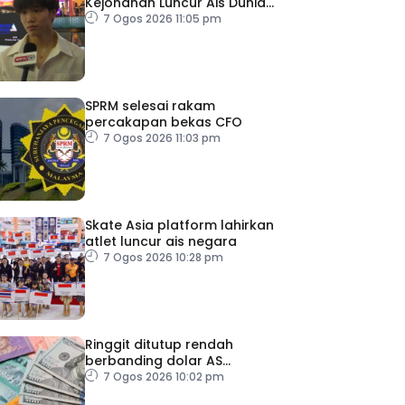
Kejohanan Luncur Ais Dunia
2027
7 Ogos 2026 11:05 pm
SPRM selesai rakam
percakapan bekas CFO
7 Ogos 2026 11:03 pm
Skate Asia platform lahirkan
atlet luncur ais negara
7 Ogos 2026 10:28 pm
Ringgit ditutup rendah
berbanding dolar AS
menjelang pengumuman
7 Ogos 2026 10:02 pm
data pasaran buruh AS