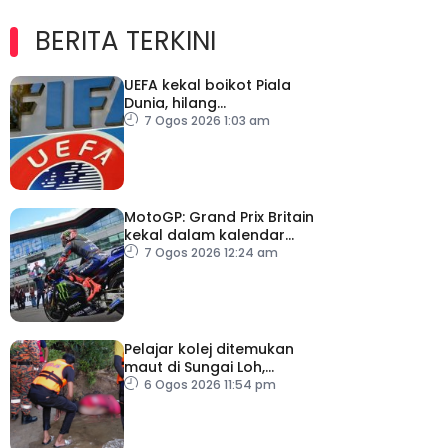
BERITA TERKINI
UEFA kekal boikot Piala
Dunia, hilang
kepercayaan kepada
7 Ogos 2026 1:03 am
Infantino
MotoGP: Grand Prix Britain
kekal dalam kalendar
hingga 2028
7 Ogos 2026 12:24 am
Pelajar kolej ditemukan
maut di Sungai Loh,
Dungun
6 Ogos 2026 11:54 pm