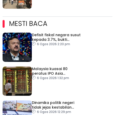
MESTI BACA
Defisit fiskal negara susut
kepada 3.7%, bukti
keyakinan pelabur masih
6 Ogos 2026 2:20 pm
kukuh
Malaysia kuasai 80
peratus IPO Asia
Tenggara, kumpul AS$1.4
6 Ogos 2026 1:32 pm
bilion separuh pertama
2026
Dinamika politik negeri
tidak jejas kestabilan
Kerajaan Perpaduan
6 Ogos 2026 12:29 pm