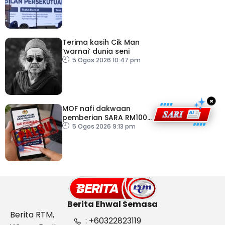
Persekutuan – TPM Zahid
Terima kasih Cik Man
‘warnai’ dunia seni
5 Ogos 2026 10:47 pm
×
MOF nafi dakwaan
pemberian SARA RM100
sempena Hari
5 Ogos 2026 9:13 pm
Kebangsaan
Berita Ehwal Semasa
Berita RTM,
: +60322823119