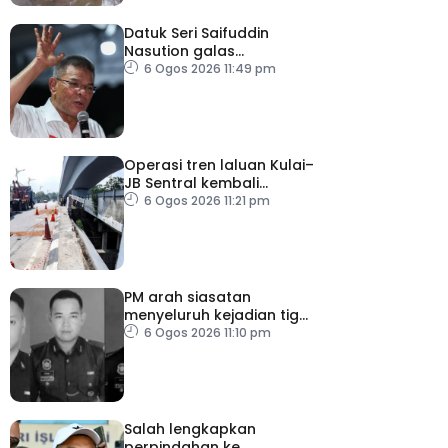
Datuk Seri Saifuddin
Nasution galas
sementara tugas
6 Ogos 2026 11:49 pm
Timbalan Presiden PKR
Operasi tren laluan Kulai–
JB Sentral kembali
beroperasi
6 Ogos 2026 11:21 pm
PM arah siasatan
menyeluruh kejadian tiga
anggota polis maut
6 Ogos 2026 11:10 pm
akibat renjatan elektrik
Salah lengkapkan
perpindahan ke