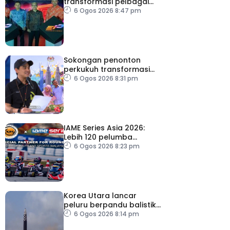
transformasi pelbagai
sektor utama
6 Ogos 2026 8:47 pm
Sokongan penonton
perkukuh transformasi
RTM
6 Ogos 2026 8:31 pm
IAME Series Asia 2026:
Lebih 120 pelumba
antarabangsa berentap
6 Ogos 2026 8:23 pm
rebut tiket ke Itali
Korea Utara lancar
peluru berpandu balistik
jarak dekat ke arah Laut
6 Ogos 2026 8:14 pm
Jepun