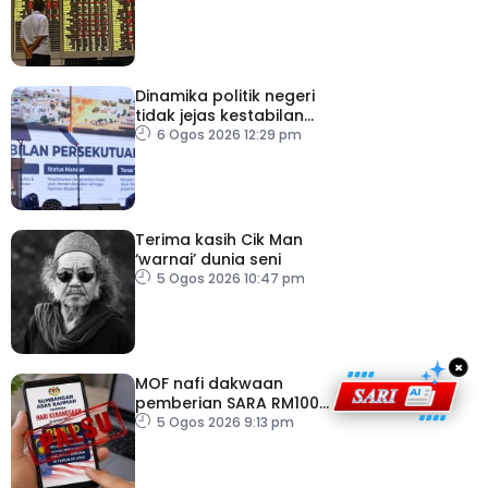
bilion separuh pertama
2026
Dinamika politik negeri
tidak jejas kestabilan
Kerajaan Perpaduan
6 Ogos 2026 12:29 pm
Persekutuan – TPM Zahid
Terima kasih Cik Man
‘warnai’ dunia seni
5 Ogos 2026 10:47 pm
×
MOF nafi dakwaan
pemberian SARA RM100
sempena Hari
5 Ogos 2026 9:13 pm
Kebangsaan