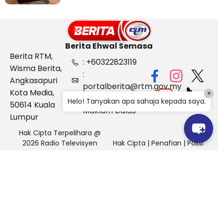
Berita Ehwal Semasa
Berita RTM,
: +60322823119
Wisma Berita,
:
Angkasapuri
portalberita@rtm.gov.my
Kota Media,
×
: Aduan &
Helo! Tanyakan apa sahaja kepada saya.
50614 Kuala
Maklum balas
Lumpur
Hak Cipta Terpelihara @
2026 Radio Televisyen
Hak Cipta
|
Penafian
|
Polisi
Malaysia, Berita Ehwal
Keselamatan
Semasa (BES)
Pihak Portal Berita RTM tidak bertanggungjawab terhadap
sebarang kehilangan atau kerosakan yang dialami kerana