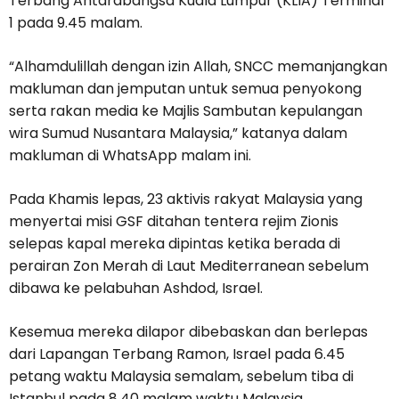
Terbang Antarabangsa Kuala Lumpur (KLIA) Terminal
1 pada 9.45 malam.
“Alhamdulillah dengan izin Allah, SNCC memanjangkan
makluman dan jemputan untuk semua penyokong
serta rakan media ke Majlis Sambutan kepulangan
wira Sumud Nusantara Malaysia,” katanya dalam
makluman di WhatsApp malam ini.
Pada Khamis lepas, 23 aktivis rakyat Malaysia yang
menyertai misi GSF ditahan tentera rejim Zionis
selepas kapal mereka dipintas ketika berada di
perairan Zon Merah di Laut Mediterranean sebelum
dibawa ke pelabuhan Ashdod, Israel.
Kesemua mereka dilapor dibebaskan dan berlepas
dari Lapangan Terbang Ramon, Israel pada 6.45
petang waktu Malaysia semalam, sebelum tiba di
Istanbul pada 8.40 malam waktu Malaysia.