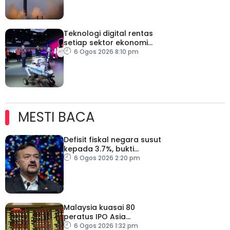
Teknologi digital rentas
setiap sektor ekonomi
diperkasa seiring
6 Ogos 2026 8:10 pm
kemajuan inovasi
MESTI BACA
Defisit fiskal negara susut
kepada 3.7%, bukti
keyakinan pelabur masih
6 Ogos 2026 2:20 pm
kukuh
Malaysia kuasai 80
peratus IPO Asia
Tenggara, kumpul AS$1.4
6 Ogos 2026 1:32 pm