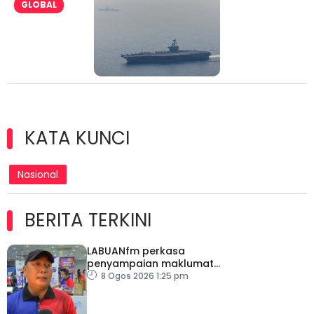
GLOBAL
KATA KUNCI
Nasional
BERITA TERKINI
LABUANfm perkasa
penyampaian maklumat
menerusi siaran luar RDL
8 Ogos 2026 1:25 pm