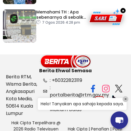
×
Memahami TH : Apa
sebenarnya di sebalik
angka
7 Ogos 2026 4:28 pm
Berita Ehwal Semasa
Berita RTM,
: +60322823119
Wisma Berita,
:
Angkasapuri
portalberita@rtm.gov.my
Kota Media,
×
: Aduan &
Helo! Tanyakan apa sahaja kepada saya.
50614 Kuala
Maklum balas
Lumpur
Hak Cipta Terpelihara @
2026 Radio Televisyen
Hak Cipta
|
Penafian
|
Polisi