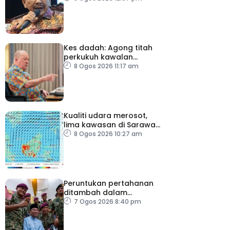
politik
Kes dadah: Agong titah
perkukuh kawalan
lapangan terbang, pintu
8 Ogos 2026 11:17 am
masuk negara
Kualiti udara merosot,
lima kawasan di Sarawak
catat IPU tidak sihat
8 Ogos 2026 10:27 am
Peruntukan pertahanan
ditambah dalam
Belanjawan 2027
7 Ogos 2026 8:40 pm