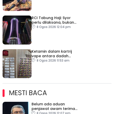
RCI Tabung Haji: Syor
perlu dilaksana, bukan
sekadar laporan – Pakar
8 Ogos 2026 12:04 pm
Ketamin dalam kartrij
vape antara dadah
dirampas, seorang lelaki
8 Ogos 2026 11:53 am
ditahan
MESTI BACA
Belum ada aduan
penjawat awam terima
tekanan daripada ahli
8 Ogos 2026 12:07 pm