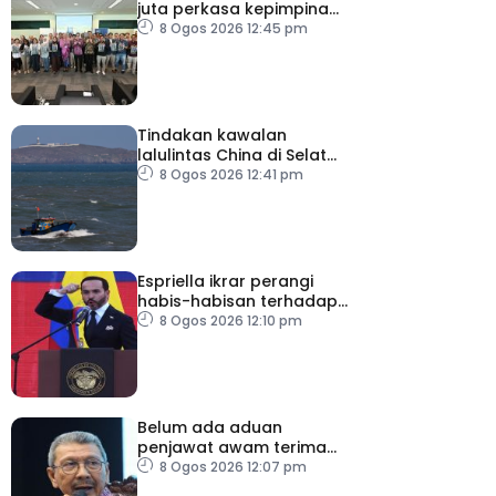
juta perkasa kepimpinan
90 PMKS
8 Ogos 2026 12:45 pm
Tindakan kawalan
lalulintas China di Selat
Taiwan ‘tidak masuk akal’
8 Ogos 2026 12:41 pm
Espriella ikrar perangi
habis-habisan terhadap
pengganas narkotik
8 Ogos 2026 12:10 pm
Belum ada aduan
penjawat awam terima
tekanan daripada ahli
8 Ogos 2026 12:07 pm
politik