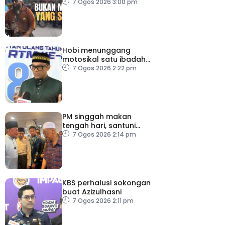
7 Ogos 2026 3:00 pm
Hobi menunggang
motosikal satu ibadah
sekiranya dilakukan
7 Ogos 2026 2:22 pm
dengan niat dan cara
betul
PM singgah makan
tengah hari, santuni
orang ramai di Alor
7 Ogos 2026 2:14 pm
Gajah
KBS perhalusi sokongan
buat Azizulhasni
7 Ogos 2026 2:11 pm