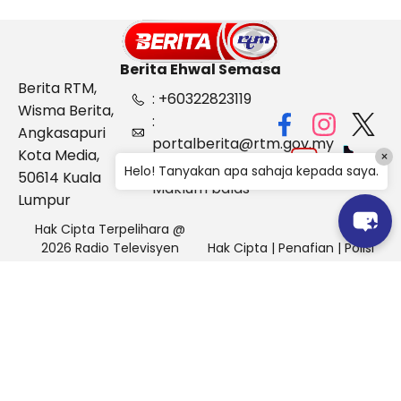
Berita Ehwal Semasa
Berita RTM,
: +60322823119
Wisma Berita,
:
Angkasapuri
portalberita@rtm.gov.my
Kota Media,
×
: Aduan &
Helo! Tanyakan apa sahaja kepada saya.
50614 Kuala
Maklum balas
Lumpur
Hak Cipta Terpelihara @
2026 Radio Televisyen
Hak Cipta
|
Penafian
|
Polisi
Malaysia, Berita Ehwal
Keselamatan
Semasa (BES)
Pihak Portal Berita RTM tidak bertanggungjawab terhadap
sebarang kehilangan atau kerosakan yang dialami kerana
menggunakan maklumat dalam laman ini.