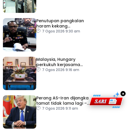
Penutupan pangkalan
haram kekang
penyeludupan di
7 Ogos 2026 9:30 am
Kelantan
Malaysia, Hungary
perkukuh kerjasama
sektor pertanian
7 Ogos 2026 9:16 am
×
Perang AS–Iran dijangka
tamat tidak lama lagi –
Trump
7 Ogos 2026 9:11 am