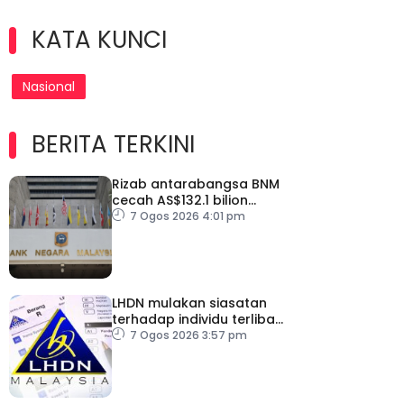
KATA KUNCI
Nasional
BERITA TERKINI
Rizab antarabangsa BNM
cecah AS$132.1 bilion
setakat Julai
7 Ogos 2026 4:01 pm
LHDN mulakan siasatan
terhadap individu terlibat
dalam Laporan RCI TH
7 Ogos 2026 3:57 pm