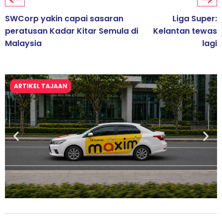
SWCorp yakin capai sasaran
Liga Super:
peratusan Kadar Kitar Semula di
Kelantan tewas
Malaysia
lagi
ARTIKEL TAJAAN
Maxim Malaysia dedah laporan keselamatan, pematuhan