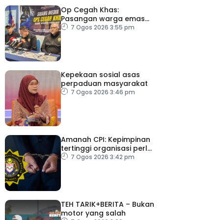
Op Cegah Khas:
Pasangan warga emas
antara 1,209 individu
7 Ogos 2026 3:55 pm
positif dadah
Kepekaan sosial asas
perpaduan masyarakat
7 Ogos 2026 3:46 pm
Amanah CPI: Kepimpinan
tertinggi organisasi perlu
pacu reformasi radikal
7 Ogos 2026 3:42 pm
TEH TARIK+BERITA – Bukan
motor yang salah