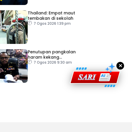
Thailand: Empat maut
tembakan di sekolah
7 Ogos 2026 1:39 pm
ad Perkasa SCORE Marathon 2026 Melalui Kerjasama
engaruh Larian Antarabangsa
Penutupan pangkalan
haram kekang
penyeludupan di Kelantan
7 Ogos 2026 9:30 am
×