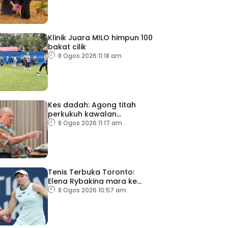
Klinik Juara MILO himpun 100
bakat cilik
8 Ogos 2026 11:18 am
Kes dadah: Agong titah
perkukuh kawalan
lapangan terbang, pintu
8 Ogos 2026 11:17 am
masuk negara
Tenis Terbuka Toronto:
Elena Rybakina mara ke
pusingan keempat
8 Ogos 2026 10:57 am