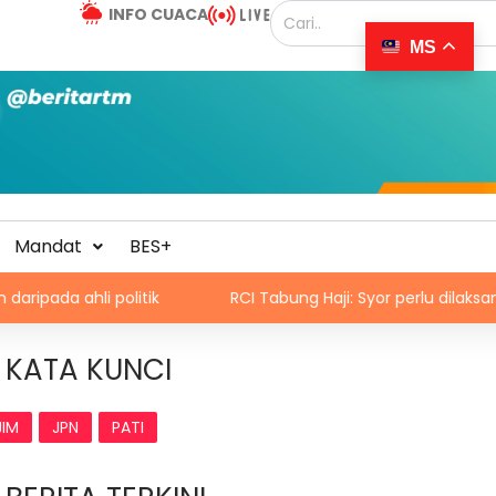
INFO CUACA
MS
Mandat
BES+
 politik
RCI Tabung Haji: Syor perlu dilaksana, bukan s
KATA KUNCI
JIM
JPN
PATI