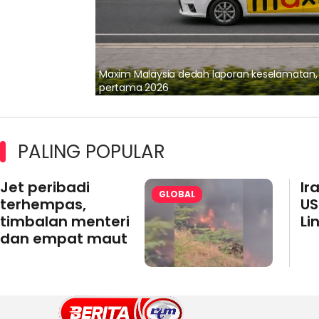
lalui Kerjasama
Maxim Malaysia dedah laporan keselamatan
pertama 2026
PALING POPULAR
Jet peribadi
Ir
GLOBAL
terhempas,
US
timbalan menteri
Li
dan empat maut