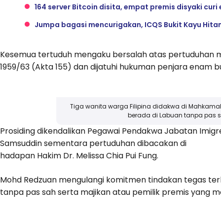
164 server Bitcoin disita, empat premis disyaki curi 
Jumpa bagasi mencurigakan, ICQS Bukit Kayu Hita
Kesemua tertuduh mengaku bersalah atas pertuduhan m
1959/63 (Akta 155) dan dijatuhi hukuman penjara enam b
Tiga wanita warga Filipina didakwa di Mahkama
berada di Labuan tanpa pas s
Prosiding dikendalikan Pegawai Pendakwa Jabatan Imigre
Samsuddin sementara pertuduhan dibacakan di
hadapan Hakim Dr. Melissa Chia Pui Fung.
Mohd Redzuan mengulangi komitmen tindakan tegas te
tanpa pas sah serta majikan atau pemilik premis yang me