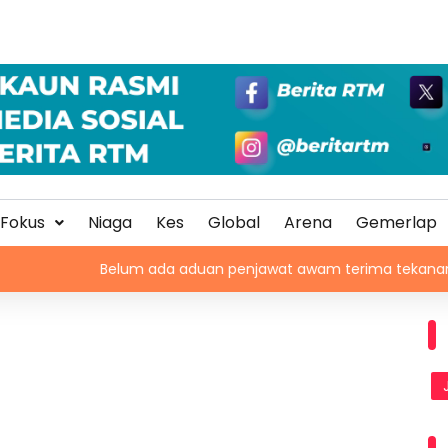
Fokus
Niaga
Kes
Global
Arena
Gemerlap
Belum ada aduan penjawat awam terima tekanan daripada ahli