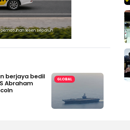
, pematuhan lesen separuh
Ajinomoto (Malaysia) Berh
aminoVITAL® Bersama Pemp
an berjaya bedil
GLOBAL
S Abraham
ncoln