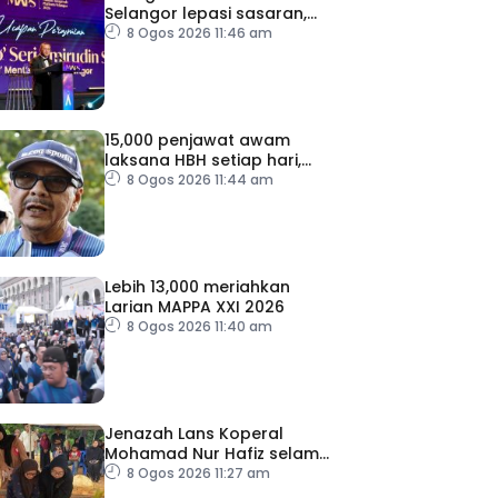
Selangor lepasi sasaran,
cecah 102,466 pengusaha
8 Ogos 2026 11:46 am
15,000 penjawat awam
laksana HBH setiap hari,
impak pelaksanaan diteliti
8 Ogos 2026 11:44 am
Lebih 13,000 meriahkan
Larian MAPPA XXI 2026
8 Ogos 2026 11:40 am
Jenazah Lans Koperal
Mohamad Nur Hafiz selamat
dikebumikan
8 Ogos 2026 11:27 am