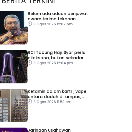
BERITA TERKINI
Belum ada aduan penjawat
awam terima tekanan
daripada ahli politik
8 Ogos 2026 12:07 pm
RCI Tabung Haji: Syor perlu
dilaksana, bukan sekadar
laporan – Pakar
8 Ogos 2026 12:04 pm
Ketamin dalam kartrij vape
antara dadah dirampas,
seorang lelaki ditahan
8 Ogos 2026 11:53 am
Jaringan usahawan