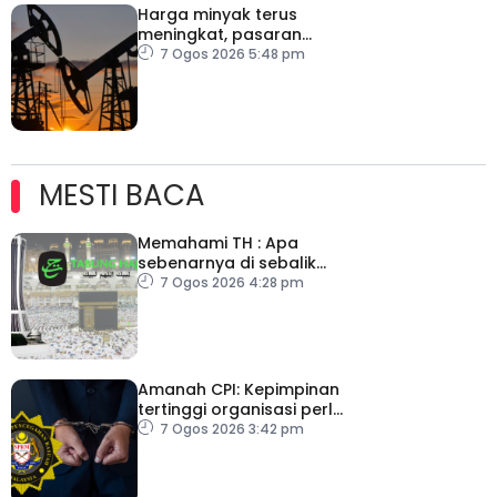
Harga minyak terus
meningkat, pasaran
saham merosot ekoran
7 Ogos 2026 5:48 pm
kebimbangan baharu di
Selat Hormuz
MESTI BACA
Memahami TH : Apa
sebenarnya di sebalik
angka
7 Ogos 2026 4:28 pm
Amanah CPI: Kepimpinan
tertinggi organisasi perlu
pacu reformasi radikal
7 Ogos 2026 3:42 pm