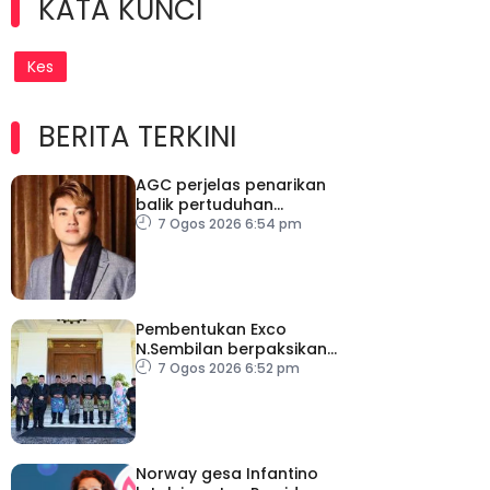
KATA KUNCI
Kes
BERITA TERKINI
AGC perjelas penarikan
balik pertuduhan
terhadap Nicky Liow
7 Ogos 2026 6:54 pm
Pembentukan Exco
N.Sembilan berpaksikan
cekap, integriti dan kerja
7 Ogos 2026 6:52 pm
berpasukan – MB
Norway gesa Infantino