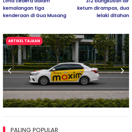
Lima cedera dalam
312 bungkusan air
kemalangan tiga
ketum dirampas, dua
kenderaan di Gua Musang
lelaki ditahan
ARTIKEL TAJAAN
Maxim Malaysia dedah laporan keselamatan, pematuhan
lesen separuh pertama 2026
PALING POPULAR