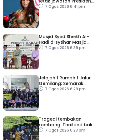
letak jawatan Presiden
FIFA
7 Ogos 2026 6:41 pm
Masjid Syed Sheikh Al-
Hadi diisytihar Masjid
Pelancongan Negeri
7 Ogos 2026 6:39 pm
P.Pinang
Jelajah 1 Rumah 1 Jalur
Gemilang: Semarak
semangat patriotisme
7 Ogos 2026 6:29 pm
rakyat
Tragedi tembakan
rambang: Thailand bakal
umum pelan tindakan
7 Ogos 2026 6:23 pm
kesihatan mental