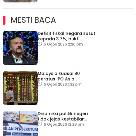
MESTI BACA
Defisit fiskal negara susut
kepada 3.7%, bukti
keyakinan pelabur masih
6 Ogos 2026 2:20 pm
kukuh
Malaysia kuasai 80
peratus IPO Asia
Tenggara, kumpul AS$1.4
6 Ogos 2026 1:32 pm
bilion separuh pertama
2026
Dinamika politik negeri
tidak jejas kestabilan
Kerajaan Perpaduan
6 Ogos 2026 12:29 pm
Persekutuan – TPM Zahid