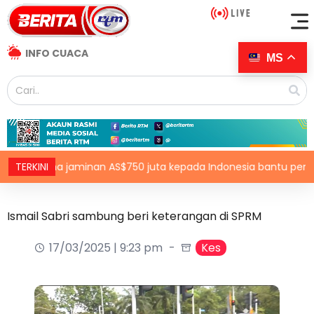
INFO CUACA
MS
 dana jaminan AS$750 juta kepada Indonesia bantu perusahaan 
TERKINI
Ismail Sabri sambung beri keterangan di SPRM
17/03/2025 | 9:23 pm
Kes