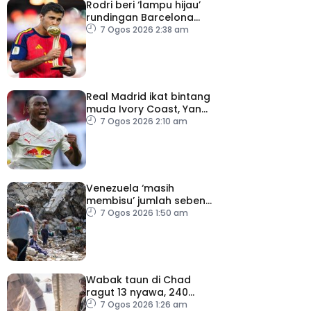
Rodri beri ‘lampu hijau’
rundingan Barcelona
dengan Man City
7 Ogos 2026 2:38 am
Real Madrid ikat bintang
muda Ivory Coast, Yan
Diomande
7 Ogos 2026 2:10 am
Venezuela ‘masih
membisu’ jumlah sebenar
mangsa hilang dalam
7 Ogos 2026 1:50 am
gempa bumi
Wabak taun di Chad
ragut 13 nyawa, 240
dijangkiti
7 Ogos 2026 1:26 am