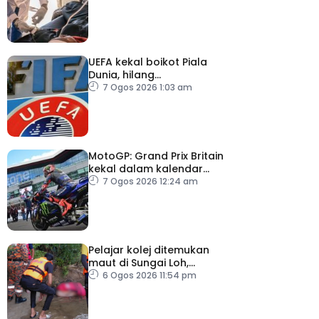
UEFA kekal boikot Piala
Dunia, hilang
kepercayaan kepada
7 Ogos 2026 1:03 am
Infantino
MotoGP: Grand Prix Britain
kekal dalam kalendar
hingga 2028
7 Ogos 2026 12:24 am
Pelajar kolej ditemukan
maut di Sungai Loh,
Dungun
6 Ogos 2026 11:54 pm