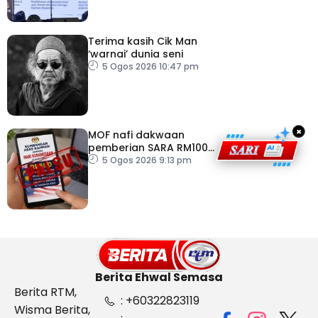
Terima kasih Cik Man
‘warnai’ dunia seni
5 Ogos 2026 10:47 pm
×
MOF nafi dakwaan
pemberian SARA RM100
sempena Hari
5 Ogos 2026 9:13 pm
Kebangsaan
Berita Ehwal Semasa
Berita RTM,
: +60322823119
Wisma Berita,