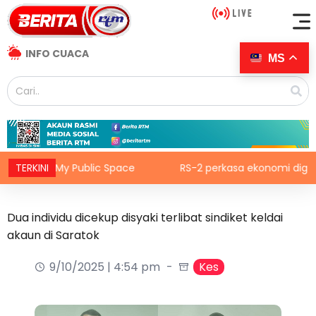
INFO CUACA
MS
atif My Public Space
TERKINI
RS-2 perkasa ekonomi digital, kreat
Dua individu dicekup disyaki terlibat sindiket keldai
akaun di Saratok
9/10/2025 | 4:54 pm
Kes