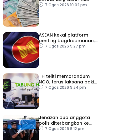
menjelang pengumuman
7 Ogos 2026 10:02 pm
data pasaran buruh AS
ASEAN kekal platform
penting bagi keamanan,
kestabilan serantau –
7 Ogos 2026 9:27 pm
Menteri Luar Kemboja
TH teliti memorandum
NGO, terus laksana baki
syor RCI
7 Ogos 2026 9:24 pm
Jenazah dua anggota
polis diterbangkan ke
Kelantan
7 Ogos 2026 9:12 pm