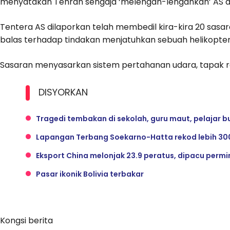
menyatakan Tehran sengaja ‘melengah-lengahkan’ AS d
Tentera AS dilaporkan telah membedil kira-kira 20 sasar
balas terhadap tindakan menjatuhkan sebuah helikopte
Sasaran menyasarkan sistem pertahanan udara, tapak r
DISYORKAN
Tragedi tembakan di sekolah, guru maut, pelajar bu
Lapangan Terbang Soekarno-Hatta rekod lebih 300
Eksport China melonjak 23.9 peratus, dipacu permi
Pasar ikonik Bolivia terbakar
Kongsi berita