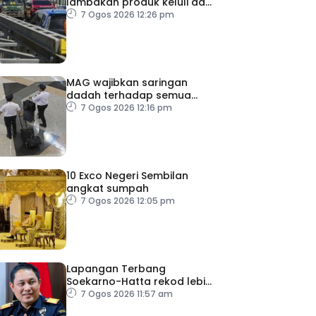
lambakan produk keluli dari
China, Taiwan dan Vietnam
7 Ogos 2026 12:26 pm
MAG wajibkan saringan
dadah terhadap semua
juruterbang
7 Ogos 2026 12:16 pm
10 Exco Negeri Sembilan
angkat sumpah
7 Ogos 2026 12:05 pm
Lapangan Terbang
Soekarno-Hatta rekod lebih
300 kes dadah tahun ini
7 Ogos 2026 11:57 am