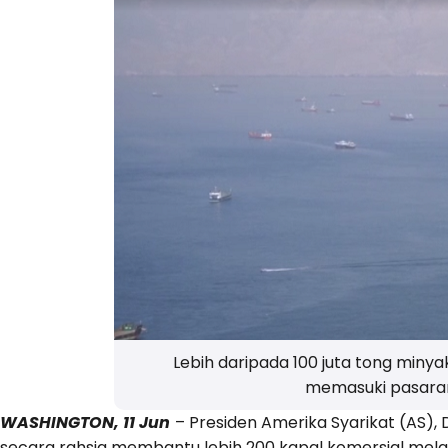
Lebih daripada 100 juta tong minya
memasuki pasara
WASHINGTON, 11 Jun
– Presiden Amerika Syarikat (AS)
secara rahsia membantu lebih 200 kapal komersial melalu