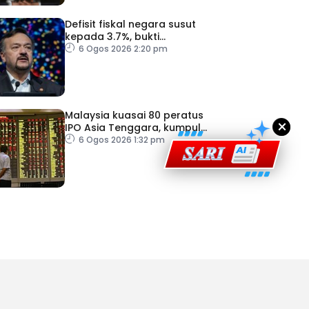
Defisit fiskal negara susut
kepada 3.7%, bukti
ad Perkasa SCORE Marathon 2026 Melalui Kerjasama
keyakinan pelabur masih
6 Ogos 2026 2:20 pm
engaruh Larian Antarabangsa
kukuh
Malaysia kuasai 80 peratus
×
IPO Asia Tenggara, kumpul
AS$1.4 bilion separuh
6 Ogos 2026 1:32 pm
pertama 2026