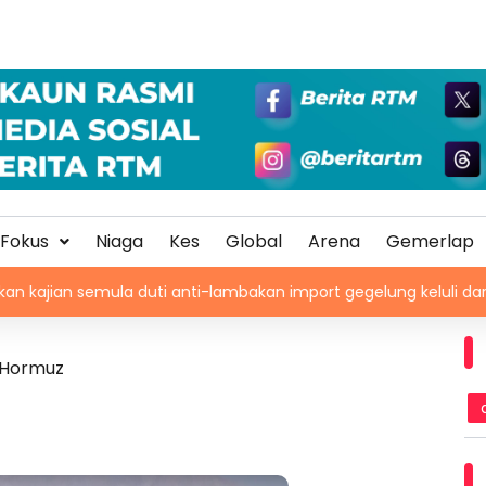
Fokus
Niaga
Kes
Global
Arena
Gemerlap
la duti anti-lambakan import gegelung keluli dari China, Vietn
t Hormuz