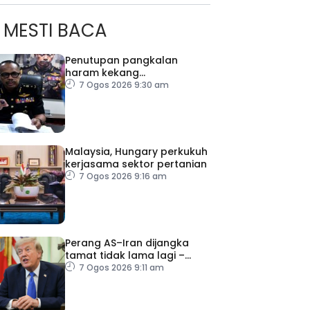
MESTI BACA
Penutupan pangkalan
haram kekang
penyeludupan di Kelantan
7 Ogos 2026 9:30 am
Malaysia, Hungary perkukuh
kerjasama sektor pertanian
7 Ogos 2026 9:16 am
Perang AS–Iran dijangka
tamat tidak lama lagi –
Trump
7 Ogos 2026 9:11 am