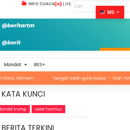
INFO CUACA
MS
Mandat
BES+
am
“Jangan salah guna kuasa,” – titah Yang di-Pertuan 
KATA KUNCI
donald trump
selat hormuz
BERITA TERKINI