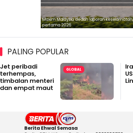
lalui Kerjasama
Maxim Malaysia dedah laporan keselamatan
pertama 2026
PALING POPULAR
Jet peribadi
Ir
GLOBAL
terhempas,
US
timbalan menteri
Li
dan empat maut
Berita Ehwal Semasa