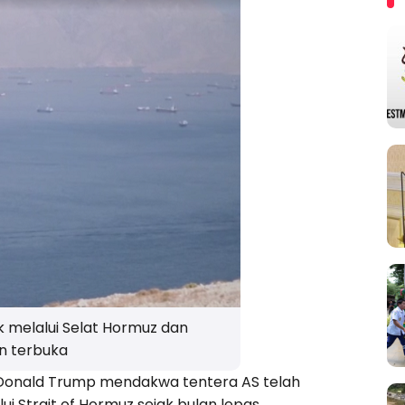
k melalui Selat Hormuz dan
n terbuka
, Donald Trump mendakwa tentera AS telah
i Strait of Hormuz sejak bulan lepas.