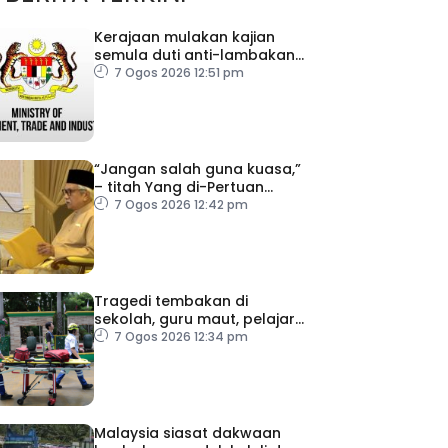
Kerajaan mulakan kajian
semula duti anti-lambakan
import gegelung keluli dari
7 Ogos 2026 12:51 pm
China, Vietnam
“Jangan salah guna kuasa,”
– titah Yang di-Pertuan
Besar Negeri Sembilan
7 Ogos 2026 12:42 pm
kepada Exco baharu
Tragedi tembakan di
sekolah, guru maut, pelajar
bunuh diri
7 Ogos 2026 12:34 pm
Malaysia siasat dakwaan