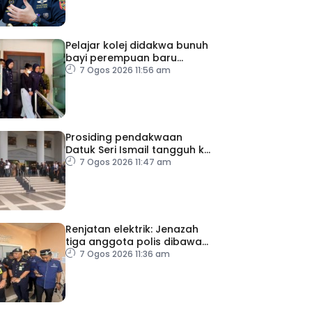
Pelajar kolej didakwa bunuh
bayi perempuan baru
dilahirkan
7 Ogos 2026 11:56 am
Prosiding pendakwaan
Datuk Seri Ismail tangguh ke
27 Ogos, kini dirawat di IJN
7 Ogos 2026 11:47 am
Renjatan elektrik: Jenazah
tiga anggota polis dibawa
pulang selepas bedah
7 Ogos 2026 11:36 am
siasat