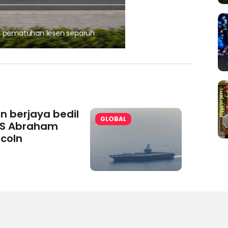
, pematuhan lesen separuh
Ajinomoto (Malaysia) Berh
aminoVITAL® Bersama Pemp
an berjaya bedil
GLOBAL
S Abraham
ncoln