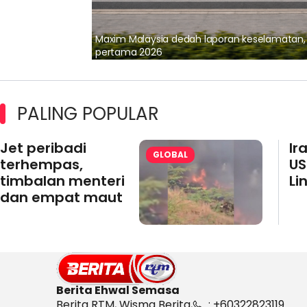
lalui Kerjasama
Maxim Malaysia dedah laporan keselamatan
pertama 2026
PALING POPULAR
Jet peribadi
Ir
GLOBAL
terhempas,
US
timbalan menteri
Li
dan empat maut
Berita Ehwal Semasa
Berita RTM, Wisma Berita,
: +60322823119