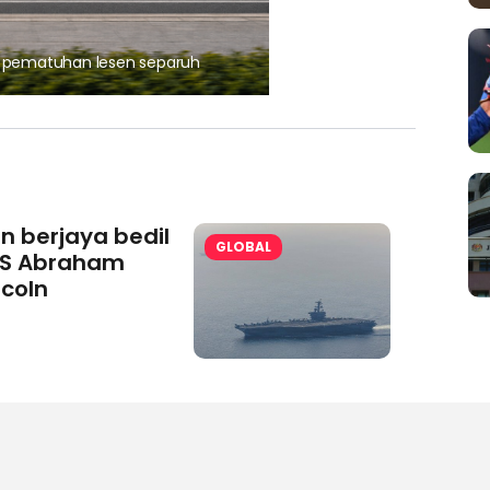
, pematuhan lesen separuh
Ajinomoto (Malaysia) Berh
aminoVITAL® Bersama Pemp
an berjaya bedil
GLOBAL
S Abraham
ncoln