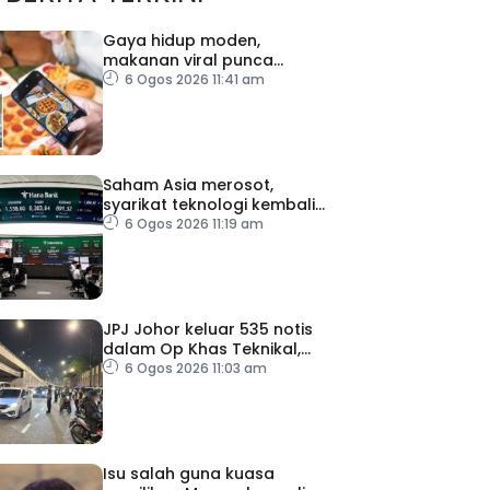
Gaya hidup moden,
makanan viral punca
kolesterol tinggi, penyakit
6 Ogos 2026 11:41 am
jantung meningkat
Saham Asia merosot,
syarikat teknologi kembali
tertekan
6 Ogos 2026 11:19 am
JPJ Johor keluar 535 notis
dalam Op Khas Teknikal,
Lampu HID
6 Ogos 2026 11:03 am
Isu salah guna kuasa