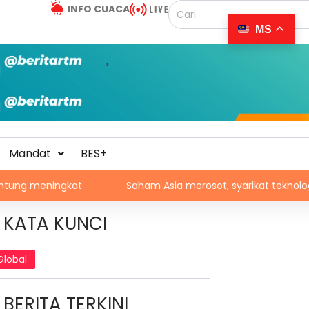
INFO CUACA
MS
Mandat
BES+
gkat
Saham Asia merosot, syarikat teknologi kembali te
KATA KUNCI
Global
BERITA TERKINI