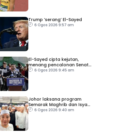
Trump ‘serang’ El-Sayed
6 Ogos 2026 9:57 am
El-Sayed cipta kejutan,
menang pencalonan Senat
AS di Michigan
6 Ogos 2026 9:45 am
Johor laksana program
Semarak Maghrib dan Isyak
perkasa solat berjemaah
6 Ogos 2026 9:40 am