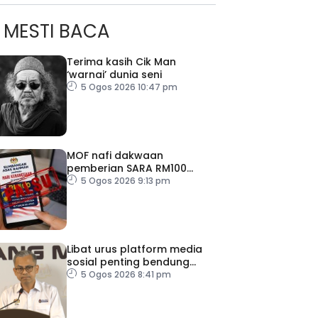
MESTI BACA
Terima kasih Cik Man
‘warnai’ dunia seni
5 Ogos 2026 10:47 pm
MOF nafi dakwaan
pemberian SARA RM100
sempena Hari Kebangsaan
5 Ogos 2026 9:13 pm
Libat urus platform media
sosial penting bendung
perbuatan ‘copycat’
5 Ogos 2026 8:41 pm