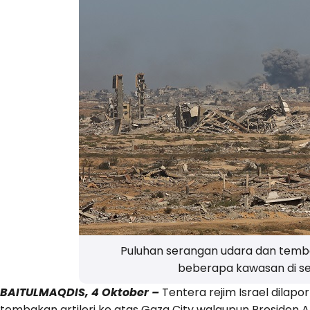
Puluhan serangan udara dan temb
beberapa kawasan di s
BAITULMAQDIS, 4 Oktober –
Tentera rejim Israel dilap
tembakan artileri ke atas Gaza City walaupun Presiden