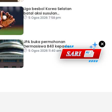
Liga besbol Korea Selatan
batal aksi susulan
ad Perkasa SCORE Marathon 2026 Melalui Kerjasama
gelombang haba
5 Ogos 2026 7:58 pm
engaruh Larian Antarabangsa
JPA buka permohonan
×
Dermasiswa B40 kepada
lepasan SPM
5 Ogos 2026 11:40 am