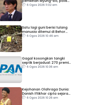
pemilihan Myung-bo, polis
gempur pejabat KFA
6 Ogos 2026 11:02 am
Satu lagi guni berisi tulang
manusia ditemui di Behor
Mali, disiasat sebagai kes
6 Ogos 2026 10:46 am
bunuh
Gagal kosongkan tangki
septik berjadual: 270 premis
dikenakan notis pematuhan
6 Ogos 2026 10:36 am
SPAN
Kejohanan Olahraga Dunia:
Danish Iftikhar cipta sejarah
mara ke final 100m
6 Ogos 2026 10:26 am