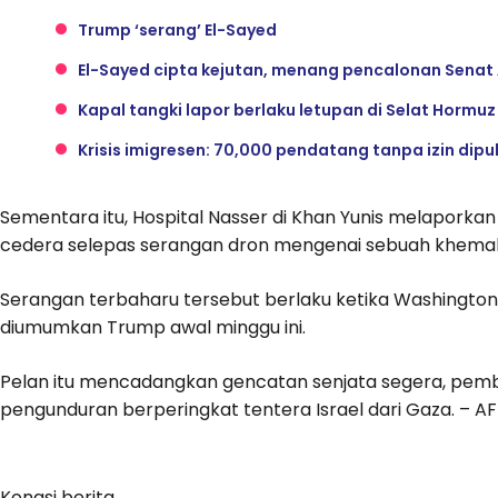
Trump ‘serang’ El-Sayed
El-Sayed cipta kejutan, menang pencalonan Senat 
Kapal tangki lapor berlaku letupan di Selat Hormu
Krisis imigresen: 70,000 pendatang tanpa izin dip
Sementara itu, Hospital Nasser di Khan Yunis melapork
cedera selepas serangan dron mengenai sebuah khema
Serangan terbaharu tersebut berlaku ketika Washingt
diumumkan Trump awal minggu ini.
Pelan itu mencadangkan gencatan senjata segera, pem
pengunduran berperingkat tentera Israel dari Gaza. – A
Kongsi berita