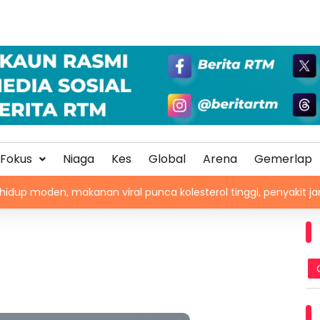
Fokus
Niaga
Kes
Global
Arena
Gemerlap
makanan viral punca kolesterol tinggi, penyakit jantung menin