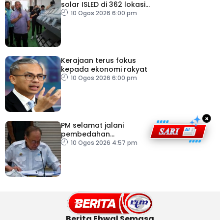
solar ISLED di 362 lokasi
berkualiti, selamat
10 Ogos 2026 6:00 pm
Kerajaan terus fokus
kepada ekonomi rakyat
10 Ogos 2026 6:00 pm
×
PM selamat jalani
pembedahan
laparoskopi rawat hernia
10 Ogos 2026 4:57 pm
perut
Berita Ehwal Semasa