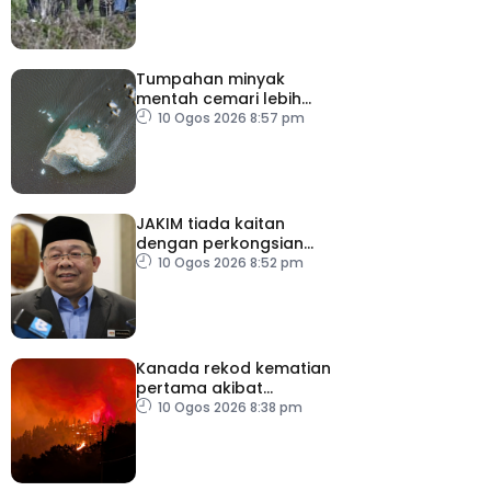
Tumpahan minyak
mentah cemari lebih
300km persegi perairan
10 Ogos 2026 8:57 pm
Oman
JAKIM tiada kaitan
dengan perkongsian
berkaitan halal HICD
10 Ogos 2026 8:52 pm
Kanada rekod kematian
pertama akibat
kebakaran hutan
10 Ogos 2026 8:38 pm