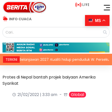
INFO CUACA
MS
TERKINI
Belanjawan 2027: Kualiti hidup penduduk W. Persekutuan wa
Protes di Nepal bantah projek baiyaan Amerika
Syarikat
21/02/2022 | 3:33 am
Global