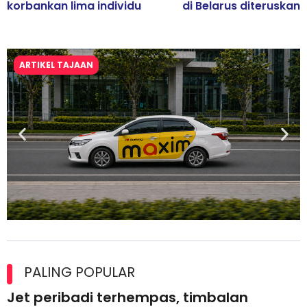
korbankan lima individu
di Belarus diteruskan
ARTIKEL TAJAAN
Maxim Malaysia dedah laporan keselamatan, pematuhan
lesen separuh pertama 2026
PALING POPULAR
Jet peribadi terhempas, timbalan