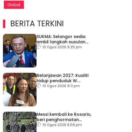
Global
BERITA TERKINI
SUKMA: Selangor sedia
ambil langkah susulan
jika IPU tidak sihat
10 Ogos 2026 9:25 pm
Belanjawan 2027: Kualiti
hidup penduduk W.
Persekutuan wajar
10 Ogos 2026 9:11 pm
diutamakan
Messi kembali ke Rosario,
beri penghormatan
terakhir buat bapa
10 Ogos 2026 8:59 pm