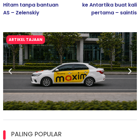
Hitam tanpa bantuan
ke Antartika buat kali
AS – Zelenskiy
pertama – saintis
ARTIKEL TAJAAN
Maxim Malaysia dedah laporan keselamatan, pematuhan
lesen separuh pertama 2026
PALING POPULAR