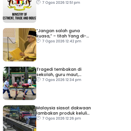
lambakan import
7 Ogos 2026 12:51 pm
gegelung keluli dari
China, Vietnam
“Jangan salah guna
kuasa,” – titah Yang di-
Pertuan Besar Negeri
7 Ogos 2026 12:42 pm
Sembilan kepada Exco
baharu
Tragedi tembakan di
sekolah, guru maut,
pelajar bunuh diri
7 Ogos 2026 12:34 pm
Malaysia siasat dakwaan
lambakan produk keluli
dari China, Taiwan dan
7 Ogos 2026 12:26 pm
Vietnam