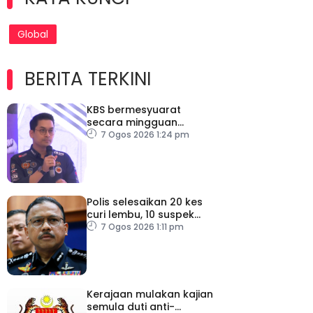
Global
BERITA TERKINI
KBS bermesyuarat
secara mingguan
pastikan persiapan F1
7 Ogos 2026 1:24 pm
lancar
Polis selesaikan 20 kes
curi lembu, 10 suspek
diberkas
7 Ogos 2026 1:11 pm
Kerajaan mulakan kajian
semula duti anti-