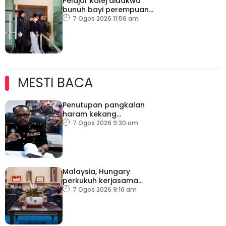
Pelajar kolej didakwa
bunuh bayi perempuan
baru dilahirkan
7 Ogos 2026 11:56 am
MESTI BACA
Penutupan pangkalan
haram kekang
penyeludupan di
7 Ogos 2026 9:30 am
Kelantan
Malaysia, Hungary
perkukuh kerjasama
sektor pertanian
7 Ogos 2026 9:16 am