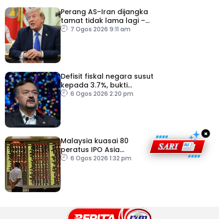
Perang AS–Iran dijangka
tamat tidak lama lagi –
Trump
7 Ogos 2026 9:11 am
Defisit fiskal negara susut
kepada 3.7%, bukti
keyakinan pelabur masih
6 Ogos 2026 2:20 pm
kukuh
×
Malaysia kuasai 80
peratus IPO Asia
Tenggara, kumpul AS$1.4
6 Ogos 2026 1:32 pm
bilion separuh pertama
2026