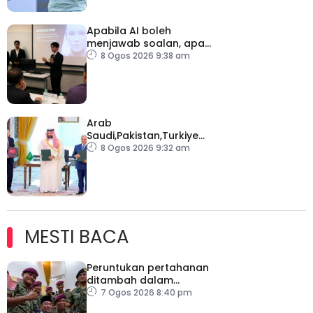
Apabila AI boleh
menjawab soalan, apa
lagi perlu dinilai di
8 Ogos 2026 9:38 am
universiti?
Arab
Saudi,Pakistan,Turkiye
meterai perjanjian
8 Ogos 2026 9:32 am
pertahanan bersama
MESTI BACA
Peruntukan pertahanan
ditambah dalam
Belanjawan 2027
7 Ogos 2026 8:40 pm