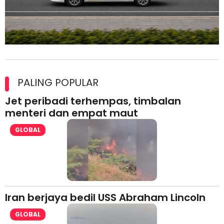
Maxim Malaysia dedah laporan keselamatan, pematuhan
lesen separuh pertama 2026
PALING POPULAR
Jet peribadi terhempas, timbalan
menteri dan empat maut
GLOBAL
Iran berjaya bedil USS Abraham Lincoln
GLOBAL