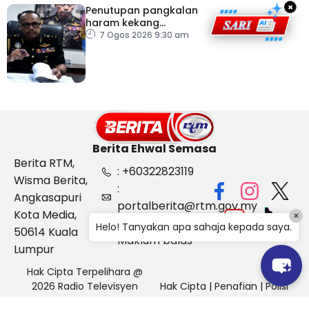
×
Penutupan pangkalan
haram kekang
penyeludupan di
7 Ogos 2026 9:30 am
Kelantan
Berita Ehwal Semasa
Berita RTM,
: +60322823119
Wisma Berita,
:
Angkasapuri
portalberita@rtm.gov.my
Kota Media,
×
: Aduan &
Helo! Tanyakan apa sahaja kepada saya.
50614 Kuala
Maklum balas
Lumpur
Hak Cipta Terpelihara @
2026 Radio Televisyen
Hak Cipta
|
Penafian
|
Polisi
Malaysia, Berita Ehwal
Keselamatan