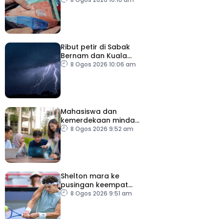
minggu depan
Ribut petir di Sabak
Bernam dan Kuala
Selangor sehingga 12
8 Ogos 2026 10:06 am
tengah hari
Mahasiswa dan
kemerdekaan minda
dalam menghadapi
8 Ogos 2026 9:52 am
ledakan AI
Shelton mara ke
pusingan keempat
Terbuka Montreal
8 Ogos 2026 9:51 am