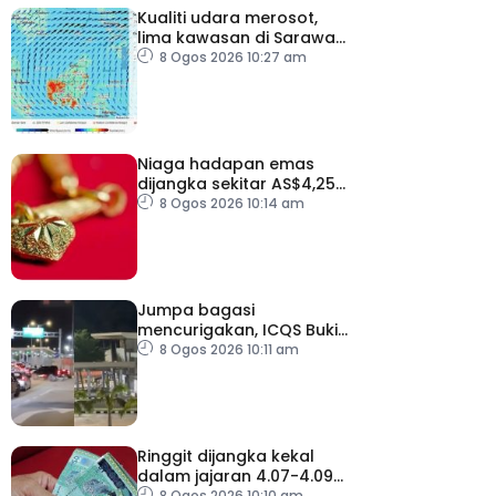
Kualiti udara merosot,
lima kawasan di Sarawak
catat IPU tidak sihat
8 Ogos 2026 10:27 am
Niaga hadapan emas
dijangka sekitar AS$4,250
hingga AS$4,350 minggu
8 Ogos 2026 10:14 am
depan
Jumpa bagasi
mencurigakan, ICQS Bukit
Kayu Hitam ditutup dua
8 Ogos 2026 10:11 am
jam
Ringgit dijangka kekal
dalam jajaran 4.07-4.09
berbanding dolar AS
8 Ogos 2026 10:10 am