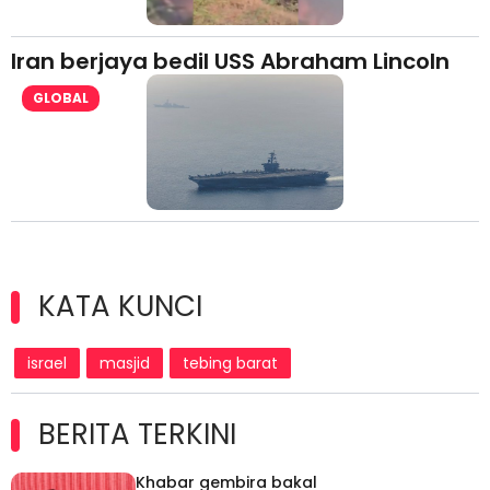
Iran berjaya bedil USS Abraham Lincoln
GLOBAL
KATA KUNCI
israel
masjid
tebing barat
BERITA TERKINI
Khabar gembira bakal