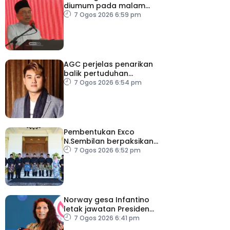
diumum pada malam
ambang merdeka
7 Ogos 2026 6:59 pm
AGC perjelas penarikan
balik pertuduhan
terhadap Nicky Liow
7 Ogos 2026 6:54 pm
Pembentukan Exco
N.Sembilan berpaksikan
cekap, integriti dan kerja
7 Ogos 2026 6:52 pm
berpasukan – MB
Norway gesa Infantino
letak jawatan Presiden
FIFA
7 Ogos 2026 6:41 pm