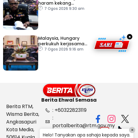
haram kekang
penyeludupan di
7 Ogos 2026 9:30 am
Kelantan
×
Malaysia, Hungary
perkukuh kerjasama
sektor pertanian
7 Ogos 2026 9:16 am
Berita Ehwal Semasa
Berita RTM,
: +60322823119
Wisma Berita,
:
Angkasapuri
portalberita@rtm.gov.my
Kota Media,
×
: Aduan &
Helo! Tanyakan apa sahaja kepada saya.
50614 Kuala