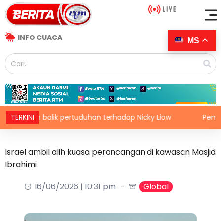
INFO CUACA
MS
kan balik pertuduhan terhadap Nicky Liow
TERKINI
Pembentukan E
Israel ambil alih kuasa perancangan di kawasan Masjid
Ibrahimi
16/06/2026 | 10:31 pm
Global