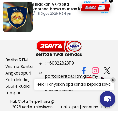
×
Tindakan AKPS sita
kontena bawa muatan ke
Israel bukti ketegasan
8 Ogos 2026 9:54 pm
Malaysia
Berita Ehwal Semasa
Berita RTM,
: +60322823119
Wisma Berita,
:
Angkasapuri
portalberita@rtm.gov.my
Kota Media,
×
: Aduan &
Helo! Tanyakan apa sahaja kepada saya.
50614 Kuala
Maklum balas
Lumpur
Hak Cipta Terpelihara @
2026 Radio Televisyen
Hak Cipta
|
Penafian
|
Polisi
Malaysia, Berita Ehwal
Keselamatan
Semasa (BES)