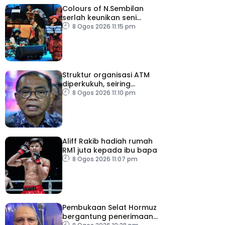
Colours of N.Sembilan
serlah keunikan seni
budaya negeri beradat
8 Ogos 2026 11:15 pm
Struktur organisasi ATM
diperkukuh, seiring
pemodenan aset
8 Ogos 2026 11:10 pm
pertahanan
Aliff Rakib hadiah rumah
RM1 juta kepada ibu bapa
8 Ogos 2026 11:07 pm
Pembukaan Selat Hormuz
bergantung penerimaan