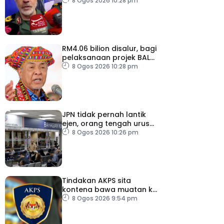
AS – IRGC
8 Ogos 2026 10:28 pm
RM4.06 bilion disalur, bagi
pelaksanaan projek BALB
di Sabah
8 Ogos 2026 10:28 pm
JPN tidak pernah lantik
ejen, orang tengah urus
dokumentasi
8 Ogos 2026 10:26 pm
Tindakan AKPS sita
kontena bawa muatan ke
Israel bukti ketegasan
8 Ogos 2026 9:54 pm
Malaysia