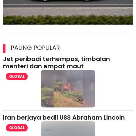
Maxim Malaysia dedah laporan keselamatan, pematuhan
lesen separuh pertama 2026
PALING POPULAR
Jet peribadi terhempas, timbalan
menteri dan empat maut
GLOBAL
Iran berjaya bedil USS Abraham Lincoln
GLOBAL