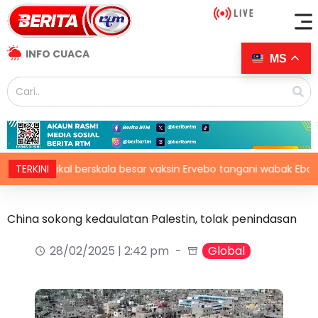
INFO CUACA
MS
n klinikal berskala besar vaksin Ervebo tangani wabak Ebola
TERKINI
China sokong kedaulatan Palestin, tolak penindasan
28/02/2025 | 2:42 pm
Global