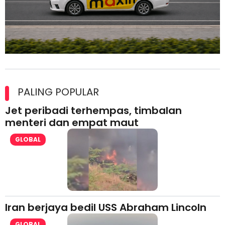
Maxim Malaysia dedah laporan keselamatan, pematuhan
lesen separuh pertama 2026
PALING POPULAR
Jet peribadi terhempas, timbalan
menteri dan empat maut
GLOBAL
Iran berjaya bedil USS Abraham Lincoln
GLOBAL