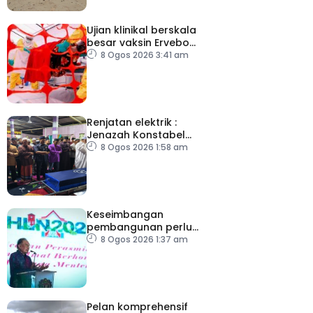
Ujian klinikal berskala
besar vaksin Ervebo
tangani wabak Ebola
8 Ogos 2026 3:41 am
Renjatan elektrik :
Jenazah Konstabel
Muhammad Raimi
8 Ogos 2026 1:58 am
selamat dikebumikan
Keseimbangan
pembangunan perlu
ambil kira lokasi tumpuan
8 Ogos 2026 1:37 am
Pelan komprehensif