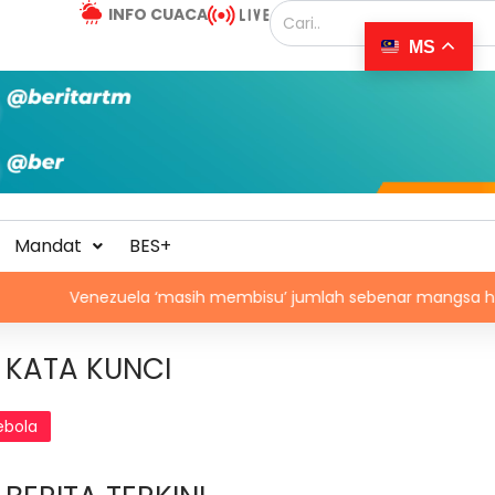
INFO CUACA
MS
Mandat
BES+
ezuela ‘masih membisu’ jumlah sebenar mangsa hilang dalam
KATA KUNCI
ebola