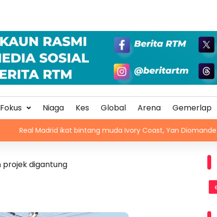
Fokus
Niaga
Kes
Global
Arena
Gemerlap
adrid ikat bintang muda Ivory Coast, Yan Diomande
Ven
 projek digantung