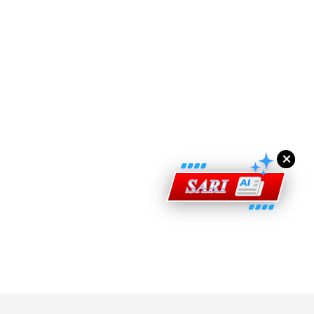
ad Perkasa SCORE Marathon 2026 Melalui Kerjasama
engaruh Larian Antarabangsa
×