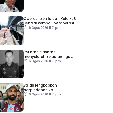
Operasi tren laluan Kulai–JB
Sentral kembali beroperasi
6 Ogos 2026 11:21 pm
PM arah siasatan
menyeluruh kejadian tiga
anggota polis maut akibat
6 Ogos 2026 11:10 pm
renjatan elektrik
Salah lengkapkan
perpindahan ke
Trabzonspor
6 Ogos 2026 11:10 pm