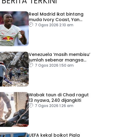
BERITA TERKINI
Real Madrid ikat bintang
muda Ivory Coast, Yan
Diomande
7 Ogos 2026 2:10 am
Venezuela ‘masih membisu’
jumlah sebenar mangsa
hilang dalam gempa bumi
7 Ogos 2026 1:50 am
Wabak taun di Chad ragut
13 nyawa, 240 dijangkiti
7 Ogos 2026 1:26 am
UEFA kekal boikot Piala