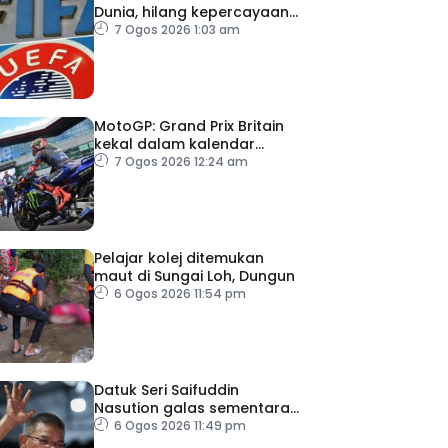
Dunia, hilang kepercayaan
kepada Infantino
7 Ogos 2026 1:03 am
MotoGP: Grand Prix Britain
kekal dalam kalendar
hingga 2028
7 Ogos 2026 12:24 am
Pelajar kolej ditemukan
maut di Sungai Loh, Dungun
6 Ogos 2026 11:54 pm
Datuk Seri Saifuddin
Nasution galas sementara
tugas Timbalan Presiden
6 Ogos 2026 11:49 pm
PKR