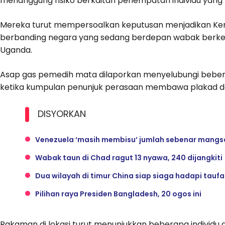
menanggung risiko berkaitan penempatan individu yang 
Mereka turut mempersoalkan keputusan menjadikan Ken
berbanding negara yang sedang berdepan wabak berken
Uganda.
Asap gas pemedih mata dilaporkan menyelubungi beber
ketika kumpulan penunjuk perasaan membawa plakad d
DISYORKAN
Venezuela ‘masih membisu’ jumlah sebenar mangs
Wabak taun di Chad ragut 13 nyawa, 240 dijangkiti
Dua wilayah di timur China siap siaga hadapi taufa
Pilihan raya Presiden Bangladesh, 20 ogos ini
Rakaman di lokasi turut menunjukkan beberapa individu