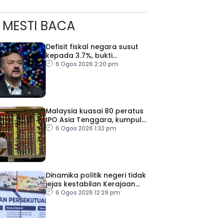
MESTI BACA
Defisit fiskal negara susut
kepada 3.7%, bukti
keyakinan pelabur masih
6 Ogos 2026 2:20 pm
kukuh
Malaysia kuasai 80 peratus
IPO Asia Tenggara, kumpul
AS$1.4 bilion separuh
6 Ogos 2026 1:32 pm
pertama 2026
Dinamika politik negeri tidak
jejas kestabilan Kerajaan
Perpaduan Persekutuan –
6 Ogos 2026 12:29 pm
TPM Zahid