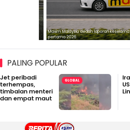
lalui Kerjasama
Maxim Malaysia dedah laporan keselamatan
pertama 2026
PALING POPULAR
Jet peribadi
Ir
GLOBAL
terhempas,
US
timbalan menteri
Li
dan empat maut