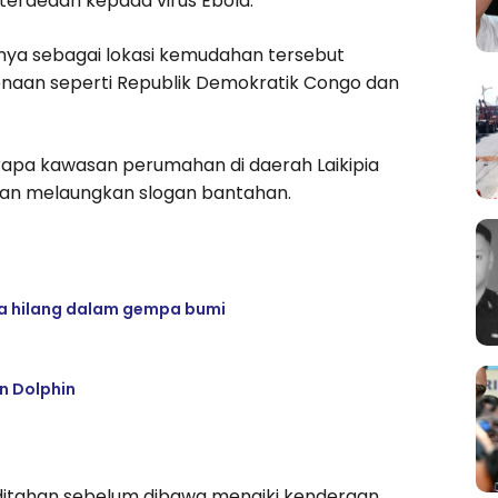
terdedah kepada virus Ebola.
ya sebagai lokasi kemudahan tersebut
aan seperti Republik Demokratik Congo dan
apa kawasan perumahan di daerah Laikipia
an melaungkan slogan bantahan.
a hilang dalam gempa bumi
n Dolphin
 ditahan sebelum dibawa menaiki kenderaan