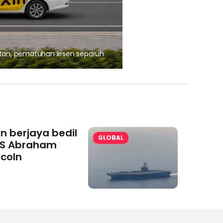
, pematuhan lesen separuh
Ajinomoto (Malaysia) Berh
aminoVITAL® Bersama Pemp
an berjaya bedil
GLOBAL
S Abraham
ncoln