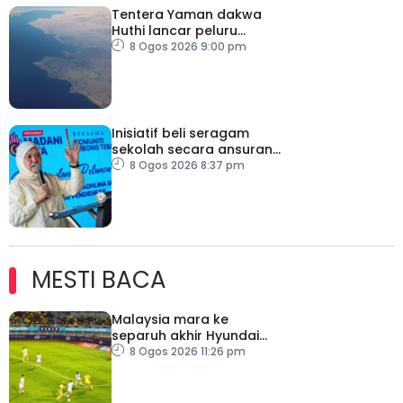
Tentera Yaman dakwa
Huthi lancar peluru
berpandu ke arah Laut
8 Ogos 2026 9:00 pm
Merah
Inisiatif beli seragam
sekolah secara ansuran
ringankan beban ibu
8 Ogos 2026 8:37 pm
bapa
MESTI BACA
Malaysia mara ke
separuh akhir Hyundai
ASEAN Cup
8 Ogos 2026 11:26 pm