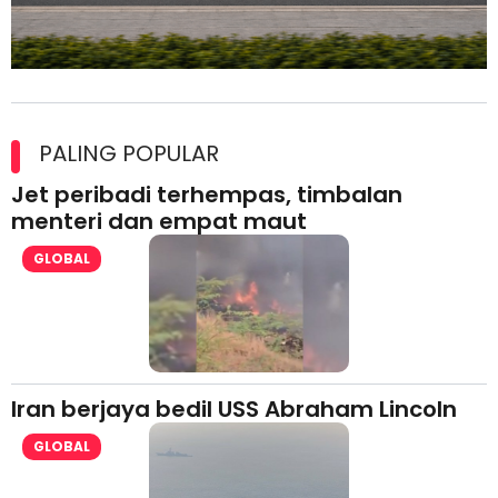
Maxim Malaysia dedah laporan keselamatan, pematuhan
lesen separuh pertama 2026
PALING POPULAR
Jet peribadi terhempas, timbalan
menteri dan empat maut
GLOBAL
Iran berjaya bedil USS Abraham Lincoln
GLOBAL