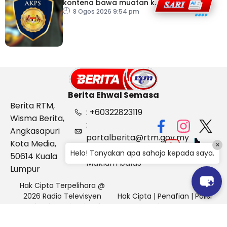
kontena bawa muatan ke
Israel bukti ketegasan
8 Ogos 2026 9:54 pm
Malaysia
Berita Ehwal Semasa
Berita RTM,
: +60322823119
Wisma Berita,
:
Angkasapuri
portalberita@rtm.gov.my
Kota Media,
×
: Aduan &
Helo! Tanyakan apa sahaja kepada saya.
50614 Kuala
Maklum balas
Lumpur
Hak Cipta Terpelihara @
2026 Radio Televisyen
Hak Cipta
|
Penafian
|
Polisi
Malaysia, Berita Ehwal
Keselamatan
Semasa (BES)