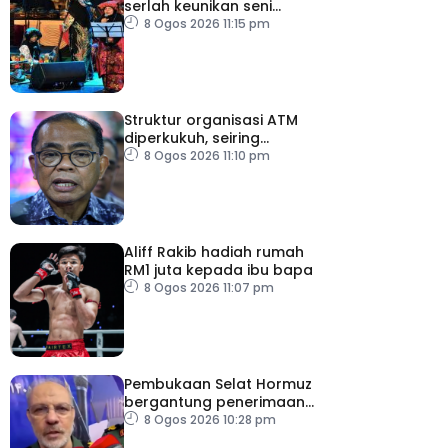
serlah keunikan seni
budaya negeri beradat
8 Ogos 2026 11:15 pm
Struktur organisasi ATM
diperkukuh, seiring
pemodenan aset
8 Ogos 2026 11:10 pm
pertahanan
Aliff Rakib hadiah rumah
RM1 juta kepada ibu bapa
8 Ogos 2026 11:07 pm
Pembukaan Selat Hormuz
bergantung penerimaan
AS – IRGC
8 Ogos 2026 10:28 pm