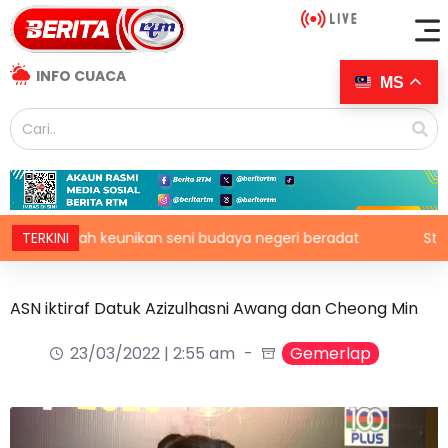
INFO CUACA
MS
serlah keunikan seni budaya negeri beradat
TERKINI
Struktur or
ASN iktiraf Datuk Azizulhasni Awang dan Cheong Min
23/03/2022 | 2:55 am
Gemerlap