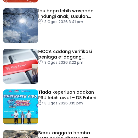
Ibu bapa lebih waspada
lindungi anak, susulan
indeks UV sangat tinggi
8 Ogos 2026 3:41 pm
MCCA cadang verifikasi
peniaga e-dagang
tangani lambakan
8 Ogos 2026 3:22 pm
produk import
Tiada keperluan adakan
PRU lebih awal – DS Fahmi
8 Ogos 2026 3:15 pm
Berek anggota bomba