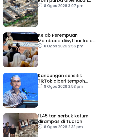
Rom purba ditemukan
berhampiran Colosseum
8 Ogos 2026 3:07 pm
Kelab Perempuan
Membaca diisytihar kelab
membaca terbesar di
8 Ogos 2026 2:56 pm
Malaysia
Kandungan sensitif:
TikTok diberi tempoh
perkukuh sistem
8 Ogos 2026 2:53 pm
moderasi
11.45 tan serbuk ketum
dirampas di Tuaran
8 Ogos 2026 2:38 pm