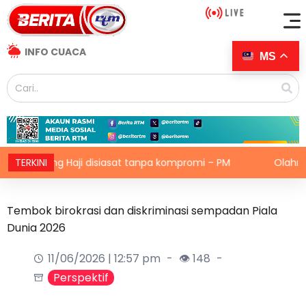
INFO CUACA
MS
aji disiasat tanpa kompromi – PM
TERKINI
Olahraga WPKL sasar
Tembok birokrasi dan diskriminasi sempadan Piala
Dunia 2026
11/06/2026 | 12:57 pm
👁 148
Perspektif