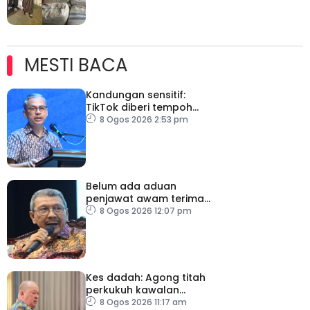
MESTI BACA
Kandungan sensitif:
TikTok diberi tempoh
perkukuh sistem
8 Ogos 2026 2:53 pm
moderasi
Belum ada aduan
penjawat awam terima
tekanan daripada ahli
8 Ogos 2026 12:07 pm
politik
Kes dadah: Agong titah
perkukuh kawalan
lapangan terbang, pintu
8 Ogos 2026 11:17 am