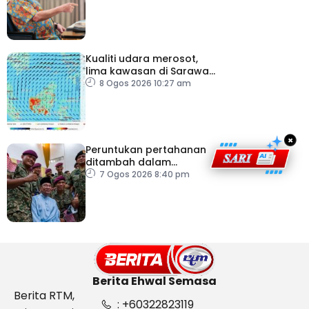
masuk negara
Kualiti udara merosot,
lima kawasan di Sarawak
catat IPU tidak sihat
8 Ogos 2026 10:27 am
×
Peruntukan pertahanan
ditambah dalam
Belanjawan 2027
7 Ogos 2026 8:40 pm
Berita Ehwal Semasa
Berita RTM,
: +60322823119