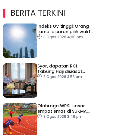
BERITA TERKINI
Indeks UV tinggi: Orang
ramai disaran pilih waktu
sesuai untuk aktiviti luar
8 Ogos 2026 4:00 pm
Syor, dapatan RCI
Tabung Haji disiasat
tanpa kompromi – PM
8 Ogos 2026 3:53 pm
Olahraga WPKL sasar
empat emas di SUKMA
2026
8 Ogos 2026 3:46 pm