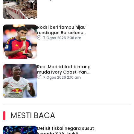
Rodri beri ‘lampu hijau’
rundingan Barcelona
dengan Man City
7 Ogos 2026 2:38 am
Real Madrid ikat bintang
muda Ivory Coast, Yan
Diomande
7 Ogos 2026 2:10 am
MESTI BACA
Defisit fiskal negara susut
kepada 3.7%, bukti