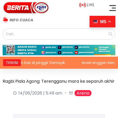
INFO CUACA
MS
tupan bas di pinggir Damsyik
TERKINI
Israel enggan berundur da
Ragbi Piala Agong: Terengganu mara ke separuh akhir
14/06/2026 | 5:49 am
Arena