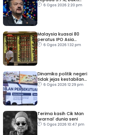
keyakinan pelabur masih
6 Ogos 2026 2:20 pm
kukuh
Malaysia kuasai 80
peratus IPO Asia
Tenggara, kumpul AS$1.4
6 Ogos 2026 1:32 pm
bilion separuh pertama
2026
Dinamika politik negeri
tidak jejas kestabilan
Kerajaan Perpaduan
6 Ogos 2026 12:29 pm
Persekutuan – TPM Zahid
Terima kasih Cik Man
‘warnai’ dunia seni
5 Ogos 2026 10:47 pm