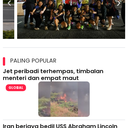
Ajinomoto (Malaysia) Berhad Perkasa SCORE Marathon 2026
Melalui Kerjasama aminoVITAL® Bersama Pempengaruh Larian
PALING POPULAR
Antarabangsa
Jet peribadi terhempas, timbalan
menteri dan empat maut
GLOBAL
Iran berjaya bedil USS Abraham Lincoln