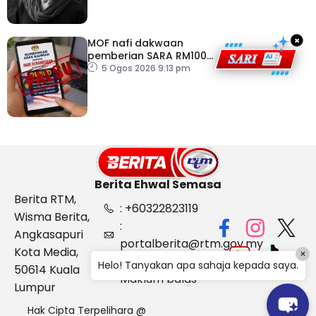
×
MOF nafi dakwaan
pemberian SARA RM100
sempena Hari
5 Ogos 2026 9:13 pm
Kebangsaan
Berita Ehwal Semasa
Berita RTM,
: +60322823119
Wisma Berita,
:
Angkasapuri
portalberita@rtm.gov.my
Kota Media,
×
: Aduan &
Helo! Tanyakan apa sahaja kepada saya.
50614 Kuala
Maklum balas
Lumpur
Hak Cipta Terpelihara @