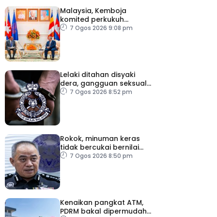
Malaysia, Kemboja
komited perkukuh
kerjasama pertahanan
7 Ogos 2026 9:08 pm
Lelaki ditahan disyaki
dera, gangguan seksual
dua anak kandung
7 Ogos 2026 8:52 pm
Rokok, minuman keras
tidak bercukai bernilai
lebih RM64,000 dirampas
7 Ogos 2026 8:50 pm
polis Perak
Kenaikan pangkat ATM,
PDRM bakal dipermudah,