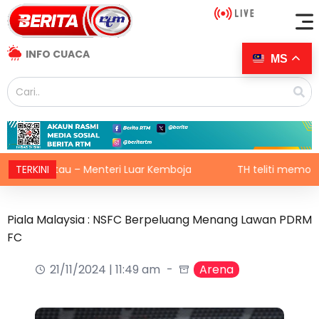
INFO CUACA
MS
rantau – Menteri Luar Kemboja
TERKINI
TH teliti memorandum NG
Piala Malaysia : NSFC Berpeluang Menang Lawan PDRM
FC
21/11/2024 | 11:49 am
Arena