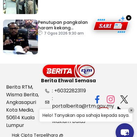
×
Penutupan pangkalan
haram kekang
penyeludupan di
7 Ogos 2026 9:30 am
Kelantan
Berita Ehwal Semasa
Berita RTM,
: +60322823119
Wisma Berita,
:
Angkasapuri
portalberita@rtm.gov.my
Kota Media,
×
: Aduan &
Helo! Tanyakan apa sahaja kepada saya.
50614 Kuala
Maklum balas
Lumpur
Hak Cipta Terpelihara @