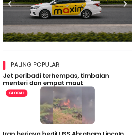
Maxim Malaysia dedah laporan keselamatan, pematuhan
lesen separuh pertama 2026
PALING POPULAR
Jet peribadi terhempas, timbalan
menteri dan empat maut
GLOBAL
Iran berjaya bedil USS Abraham Lincoln