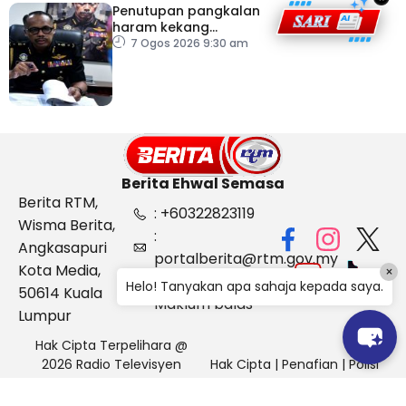
Penutupan pangkalan
haram kekang
penyeludupan di
7 Ogos 2026 9:30 am
Kelantan
Berita Ehwal Semasa
Berita RTM,
: +60322823119
Wisma Berita,
:
Angkasapuri
portalberita@rtm.gov.my
Kota Media,
×
: Aduan &
Helo! Tanyakan apa sahaja kepada saya.
50614 Kuala
Maklum balas
Lumpur
Hak Cipta Terpelihara @
2026 Radio Televisyen
Hak Cipta
|
Penafian
|
Polisi
Malaysia, Berita Ehwal
Keselamatan
Semasa (BES)