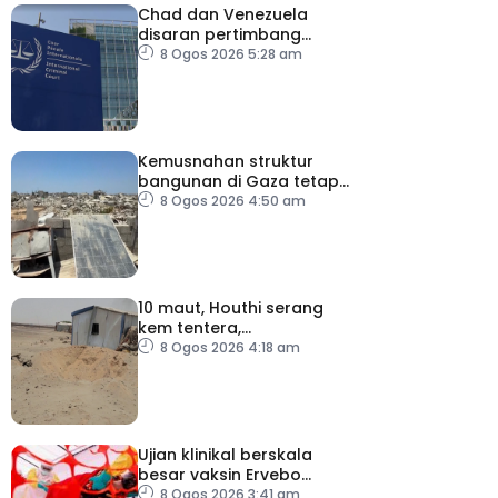
Chad dan Venezuela
disaran pertimbang
semula keputusan tarik
8 Ogos 2026 5:28 am
diri daripada ICC
Kemusnahan struktur
bangunan di Gaza tetap
catat peningkatan
8 Ogos 2026 4:50 am
10 maut, Houthi serang
kem tentera,
penempatan pelarian
8 Ogos 2026 4:18 am
Ujian klinikal berskala
besar vaksin Ervebo
tangani wabak Ebola
8 Ogos 2026 3:41 am