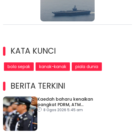
KATA KUNCI
bola sepak
kanak-kanak
piala dunia
BERITA TERKINI
Kaedah baharu kenaikan
pangkat PDRM, ATM
tingkat profesionalisme,
8 Ogos 2026 5:45 am
perkukuh integriti