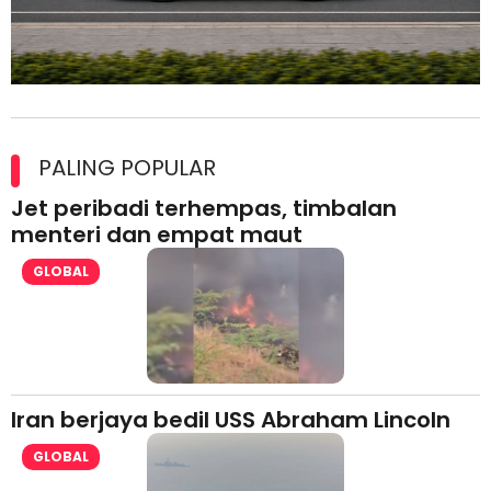
Maxim Malaysia dedah laporan keselamatan, pematuhan
lesen separuh pertama 2026
PALING POPULAR
Jet peribadi terhempas, timbalan
menteri dan empat maut
GLOBAL
Iran berjaya bedil USS Abraham Lincoln
GLOBAL