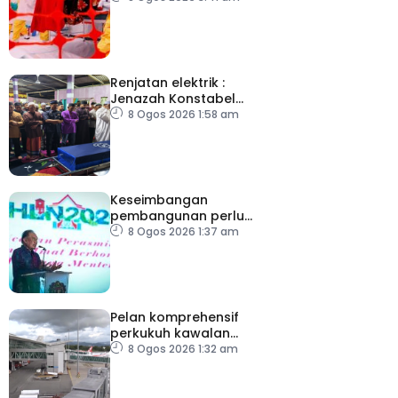
Renjatan elektrik :
Jenazah Konstabel
Muhammad Raimi
8 Ogos 2026 1:58 am
selamat dikebumikan
Keseimbangan
pembangunan perlu
ambil kira lokasi tumpuan
8 Ogos 2026 1:37 am
Pelan komprehensif
perkukuh kawalan
keselamatan di semua
8 Ogos 2026 1:32 am
lapangan terbang