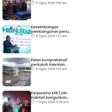
Muhammad Raimi
8 Ogos 2026 1:58 am
selamat dikebumikan
Keseimbangan
pembangunan perlu
ambil kira lokasi tumpuan
8 Ogos 2026 1:37 am
Pelan komprehensif
perkukuh kawalan
keselamatan di semua
8 Ogos 2026 1:32 am
lapangan terbang
Kerjasama KPKT,UN-
Habitat bangunkan
inisiatif My Public Space
7 Ogos 2026 11:56 pm