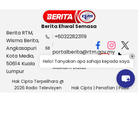
Berita Ehwal Semasa
Berita RTM,
: +60322823119
Wisma Berita,
:
Angkasapuri
portalberita@rtm.gov.my
Kota Media,
×
: Aduan &
Helo! Tanyakan apa sahaja kepada saya.
50614 Kuala
Maklum balas
Lumpur
Hak Cipta Terpelihara @
2026 Radio Televisyen
Hak Cipta
|
Penafian
|
Polisi
Malaysia, Berita Ehwal
Keselamatan
Semasa (BES)
Pihak Portal Berita RTM tidak bertanggungjawab terhadap
sebarang kehilangan atau kerosakan yang dialami kerana
menggunakan maklumat dalam laman ini.