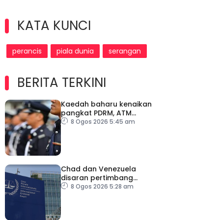
KATA KUNCI
perancis
piala dunia
serangan
BERITA TERKINI
Kaedah baharu kenaikan
pangkat PDRM, ATM
tingkat profesionalisme,
8 Ogos 2026 5:45 am
perkukuh integriti
Chad dan Venezuela
disaran pertimbang
semula keputusan tarik
8 Ogos 2026 5:28 am
diri daripada ICC