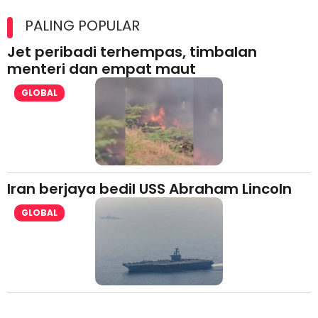
Maxim Malaysia dedah laporan keselamatan, pematuhan
lesen separuh pertama 2026
PALING POPULAR
Jet peribadi terhempas, timbalan
menteri dan empat maut
GLOBAL
Iran berjaya bedil USS Abraham Lincoln
GLOBAL