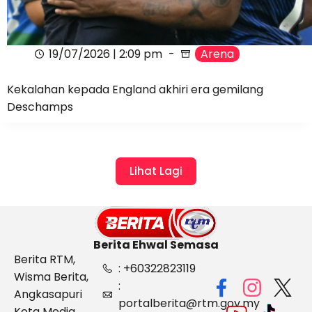
19/07/2026 | 2:09 pm
Arena
Kekalahan kepada England akhiri era gemilang
Deschamps
Lihat Lagi
Berita Ehwal Semasa
Berita RTM,
: +60322823119
Wisma Berita,
:
Angkasapuri
portalberita@rtm.gov.my
Kota Media,