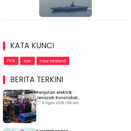
KATA KUNCI
FIFA
iran
new zealand
BERITA TERKINI
Renjatan elektrik :
Jenazah Konstabel
Muhammad Raimi
8 Ogos 2026 1:58 am
selamat dikebumikan
Keseimbangan