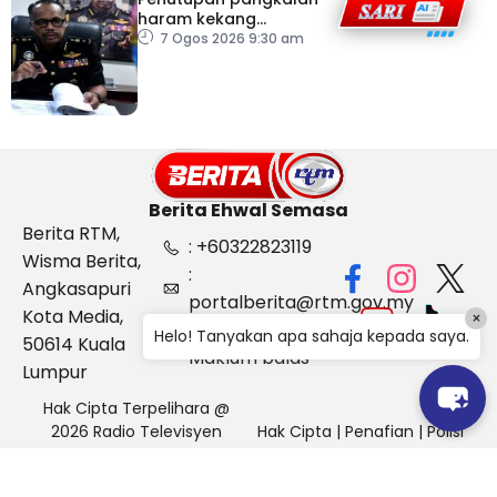
haram kekang
penyeludupan di
7 Ogos 2026 9:30 am
Kelantan
Berita Ehwal Semasa
Berita RTM,
: +60322823119
Wisma Berita,
:
Angkasapuri
portalberita@rtm.gov.my
Kota Media,
×
: Aduan &
Helo! Tanyakan apa sahaja kepada saya.
50614 Kuala
Maklum balas
Lumpur
Hak Cipta Terpelihara @
2026 Radio Televisyen
Hak Cipta
|
Penafian
|
Polisi
Malaysia, Berita Ehwal
Keselamatan
Semasa (BES)