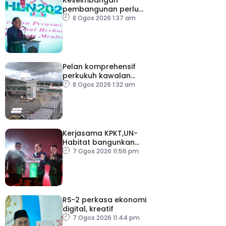
pembangunan perlu
ambil kira lokasi tumpuan
8 Ogos 2026 1:37 am
Pelan komprehensif
perkukuh kawalan
keselamatan di semua
8 Ogos 2026 1:32 am
lapangan terbang
Kerjasama KPKT,UN-
Habitat bangunkan
inisiatif My Public Space
7 Ogos 2026 11:56 pm
RS-2 perkasa ekonomi
digital, kreatif
7 Ogos 2026 11:44 pm