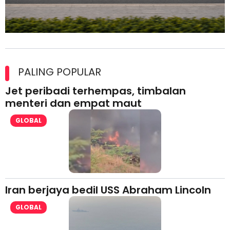
Maxim Malaysia dedah laporan keselamatan, pematuhan
lesen separuh pertama 2026
PALING POPULAR
Jet peribadi terhempas, timbalan
menteri dan empat maut
GLOBAL
Iran berjaya bedil USS Abraham Lincoln
GLOBAL