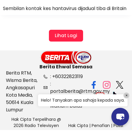
Sembilan kontak kes hantavirus dijadual tiba di Britain
Lihat Lagi
Berita Ehwal Semasa
Berita RTM,
: +60322823119
Wisma Berita,
:
Angkasapuri
portalberita@rtm.gov.my
Kota Media,
×
: Aduan &
Helo! Tanyakan apa sahaja kepada saya.
50614 Kuala
Maklum balas
Lumpur
Hak Cipta Terpelihara @
2026 Radio Televisyen
Hak Cipta
|
Penafian
|
Polisi
Malaysia, Berita Ehwal
Keselamatan