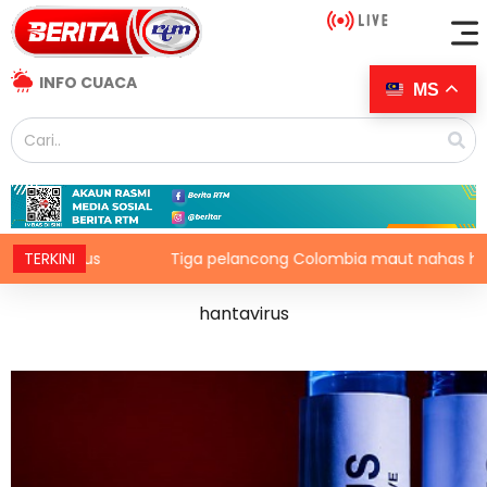
INFO CUACA
MS
iga pelancong Colombia maut nahas helikopter di Rio de Janeir
TERKINI
hantavirus