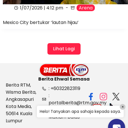
1/07/2026 | 4:12 pm
Arena
Mexico City bertukar ‘lautan hijau’
Lihat Lagi
Berita Ehwal Semasa
Berita RTM,
: +60322823119
Wisma Berita,
:
Angkasapuri
portalberita@rtm.gov.my
Kota Media,
×
: Aduan &
Helo! Tanyakan apa sahaja kepada saya.
50614 Kuala
Maklum balas
Lumpur