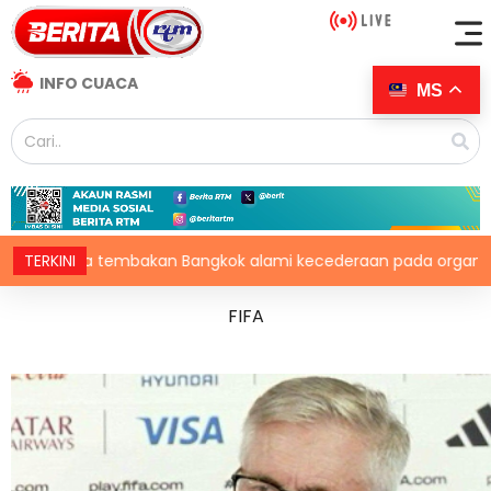
INFO CUACA
MS
gkok alami kecederaan pada organ penting
TERKINI
Penyalah
FIFA