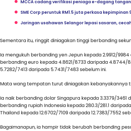
MCCA cadang verifikasi peniaga e-dagang tangan
SME Corp peruntuk RM1.5 juta perkasa kepimpinan
Jaringan usahawan Selangor lepasi sasaran, ceca
Sementara itu, ringgit diniagakan tinggi berbanding se
Ia mengukuh berbanding yen Jepun kepada 2.9912/9984 d
berbanding euro kepada 4.8621/8733 daripada 4.8744/
5.7282/7413 daripada 5.7431/7483 sebelum ini.
Mata wang tempatan turut diniagakan kebanyakannya t
Ia naik berbanding dolar Singapura kepada 3.3379/3461
berbanding rupiah Indonesia kepada 280.3/281.1 darip
Thailand kepada 12.6702/7109 daripada 12.7383/7552 sebe
Bagaimanapun, ia hampir tidak berubah berbanding peso 