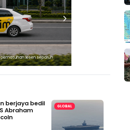
, pematuhan lesen separuh
Ajinomoto (Malaysia) Berh
aminoVITAL® Bersama Pemp
an berjaya bedil
GLOBAL
S Abraham
ncoln