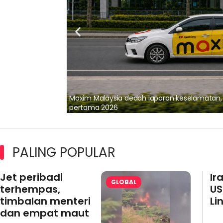
lalui Kerjasama
Maxim Malaysia dedah laporan keselamatan
pertama 2026
PALING POPULAR
Jet peribadi
Ir
GLOBAL
terhempas,
US
timbalan menteri
Li
dan empat maut