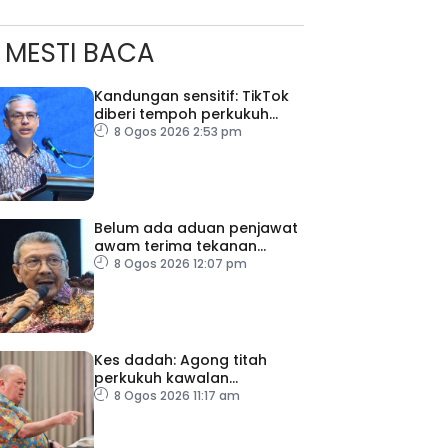
MESTI BACA
Kandungan sensitif: TikTok
diberi tempoh perkukuh
sistem moderasi
8 Ogos 2026 2:53 pm
Belum ada aduan penjawat
awam terima tekanan
daripada ahli politik
8 Ogos 2026 12:07 pm
Kes dadah: Agong titah
perkukuh kawalan
lapangan terbang, pintu
8 Ogos 2026 11:17 am
masuk negara