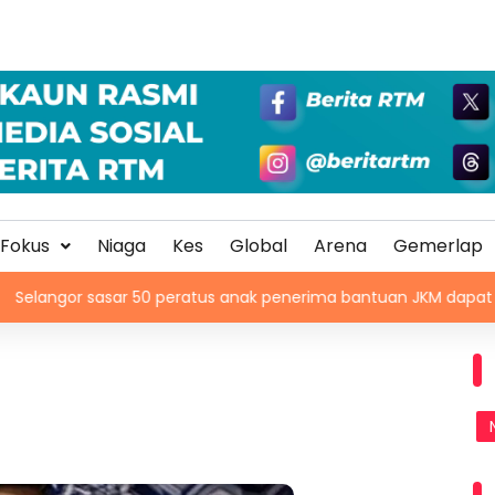
Fokus
Niaga
Kes
Global
Arena
Gemerlap
asar 50 peratus anak penerima bantuan JKM dapat peluang kerj