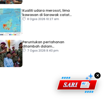
Kualiti udara merosot, lima
kawasan di Sarawak catat
IPU tidak sihat
8 Ogos 2026 10:27 am
Peruntukan pertahanan
ditambah dalam
ad Perkasa SCORE Marathon 2026 Melalui Kerjasama
Belanjawan 2027
7 Ogos 2026 8:40 pm
engaruh Larian Antarabangsa
×