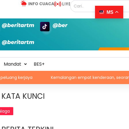
INFO CUACA
MS
Mandat
BES+
aya
Kemalangan empat kenderaan, seorang maut
KATA KUNCI
Niaga