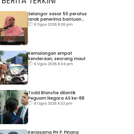
BERITA TERKINI
Selangor sasar 50 peratus
anak penerima bantuan
JKM dapat peluang kerjaya
8 Ogos 2026 8:06 pm
Kemalangan empat
kenderaan, seorang maut
8 Ogos 2026 8:04 pm
Todd Blanche dilantik
Peguam Negara AS ke-88
8 Ogos 2026 8:02 pm
Kerjasama PH P. Pinang