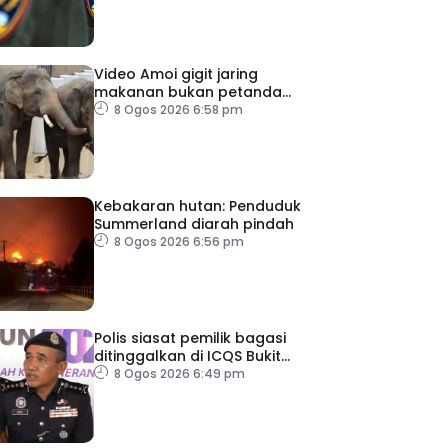
Video Amoi gigit jaring
makanan bukan petanda
tekanan – MPT
8 Ogos 2026 6:58 pm
Kebakaran hutan: Penduduk
Summerland diarah pindah
8 Ogos 2026 6:56 pm
Polis siasat pemilik bagasi
ditinggalkan di ICQS Bukit
Kayu Hitam
8 Ogos 2026 6:49 pm