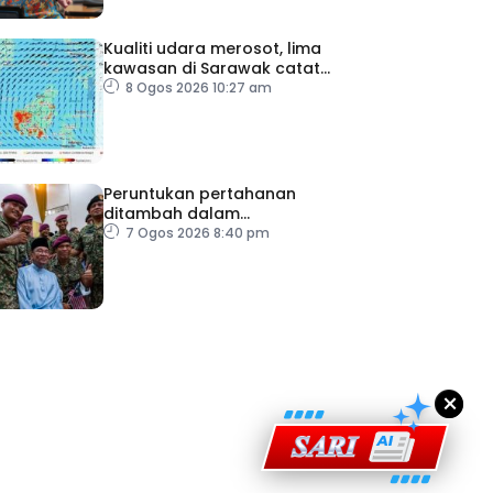
Kualiti udara merosot, lima
kawasan di Sarawak catat
IPU tidak sihat
8 Ogos 2026 10:27 am
Peruntukan pertahanan
ditambah dalam
Belanjawan 2027
7 Ogos 2026 8:40 pm
ad Perkasa SCORE Marathon 2026 Melalui Kerjasama
engaruh Larian Antarabangsa
×