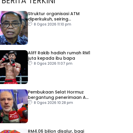
BERITA TERKINI
Struktur organisasi ATM
diperkukuh, seiring
pemodenan aset
8 Ogos 2026 11:10 pm
pertahanan
Aliff Rakib hadiah rumah RM1
juta kepada ibu bapa
8 Ogos 2026 11:07 pm
Pembukaan Selat Hormuz
bergantung penerimaan AS
– IRGC
8 Ogos 2026 10:28 pm
RM4.06 bilion disalur, bagi