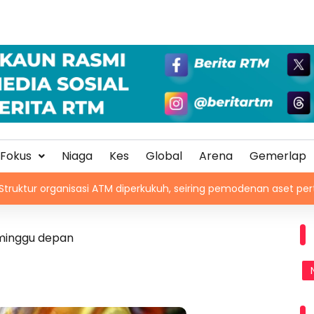
Fokus
Niaga
Kes
Global
Arena
Gemerlap
isasi ATM diperkukuh, seiring pemodenan aset pertahanan
 minggu depan