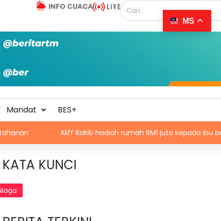
INFO CUACA
MS
Mandat
BES+
Aliff Rakib hadiah rumah RM1 juta kepada ibu bapa
P
KATA KUNCI
Niaga