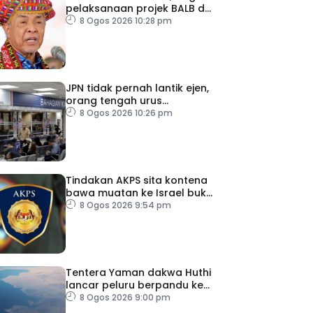
pelaksanaan projek BALB di
Sabah
8 Ogos 2026 10:28 pm
JPN tidak pernah lantik ejen,
orang tengah urus
dokumentasi
8 Ogos 2026 10:26 pm
Tindakan AKPS sita kontena
bawa muatan ke Israel bukti
ketegasan Malaysia
8 Ogos 2026 9:54 pm
Tentera Yaman dakwa Huthi
lancar peluru berpandu ke
arah Laut Merah
8 Ogos 2026 9:00 pm