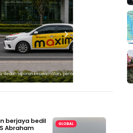
, pematuhan lesen separuh
Ajinomoto (Malaysia) Berh
aminoVITAL® Bersama Pemp
an berjaya bedil
GLOBAL
S Abraham