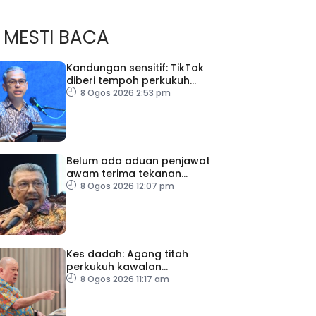
MESTI BACA
Kandungan sensitif: TikTok
diberi tempoh perkukuh
sistem moderasi
8 Ogos 2026 2:53 pm
Belum ada aduan penjawat
awam terima tekanan
daripada ahli politik
8 Ogos 2026 12:07 pm
Kes dadah: Agong titah
perkukuh kawalan
lapangan terbang, pintu
8 Ogos 2026 11:17 am
masuk negara