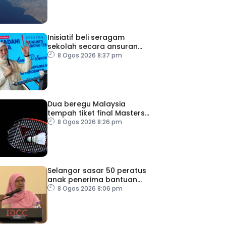
Inisiatif beli seragam
sekolah secara ansuran
ringankan beban ibu bapa
8 Ogos 2026 8:37 pm
Dua beregu Malaysia
tempah tiket final Masters
Korea
8 Ogos 2026 8:26 pm
Selangor sasar 50 peratus
anak penerima bantuan
JKM dapat peluang kerjaya
8 Ogos 2026 8:06 pm