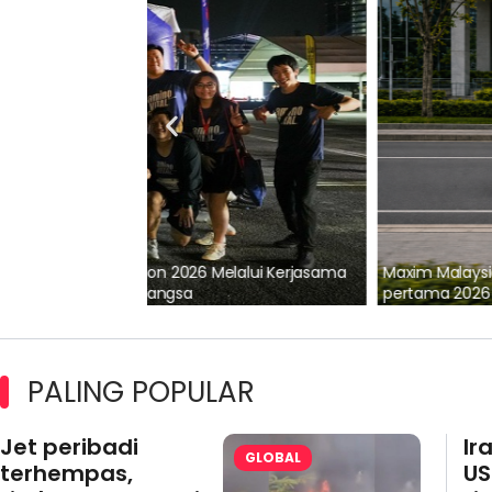
lalui Kerjasama
Maxim Malaysia dedah laporan keselamatan
pertama 2026
PALING POPULAR
Jet peribadi
Ir
GLOBAL
terhempas,
US